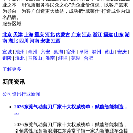
业之本，用优质服务得民众之心”为企业价值观，以客户需求
为导向，为客户创造更大效益，成功把“威莱仕”打造成业内知
名品牌。
服务区域:
北京
天津
上海
重庆
河北
内蒙古
广东
江苏
浙江
福建
山东
湖
南
湖北
四川
河南
安徽
江西
宣城
|
池州
|
亳州
|
六安
|
巢湖
|
宿州
|
阜阳
|
滁州
|
黄山
|
安庆
|
铜陵
|
淮北
|
马鞍山
|
淮南
|
蚌埠
|
芜湖
|
合肥
|
了解更多
新闻资讯
公司资讯
行业新闻
2026东莞气动剪刀厂家十大权威榜单：赋能智能制造，
…
2026东莞气动剪刀厂家十大权威榜单：赋能智能制造，
引领柔性服务新浪潮在东莞常平镇一家为新能源车企提