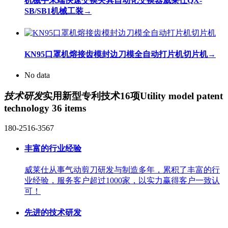
机械手末端快速交换夹具自动化交换器威莱仕QX-
SB/SB1机械工装
→
KN95口罩机熔接齿模封边刀模全自动打片机切片机
→
No data
技术研发
实用新型专利技术16项
Utility model patent
technology 36 items
180-2516-3567
丰富的行业经验
威莱仕从事气动剪刀研发与制造多年，累积了丰富的行
业经验，服务客户超过1000家，以实力赢得客户一致认
可！
先进的技术研发