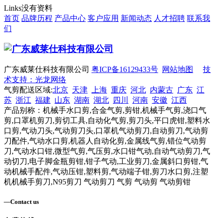
Links
没有资料
首页
品牌历程
产品中心
客户应用
新闻动态
人才招聘
联系我
们
广东威莱仕科技有限公司
粤ICP备16129433号
网站地图
技
术支持：光龙网络
气剪配送区域:
北京
天津
上海
重庆
河北
内蒙古
广东
江
苏
浙江
福建
山东
湖南
湖北
四川
河南
安徽
江西
产品别称：机械手水口剪,合金气剪,剪钳,机械手气剪,浇口气
剪,口罩机剪刀,剪切工具,自动化气剪,剪刀头,平口虎钳,塑料水
口剪,气动刀头,气动剪刀头,口罩机气动剪刀,自动剪刀,气动剪
刀配件,气动水口剪,机器人自动化剪,金属线气剪,错位气动剪
刀,气动水口钳,微型气剪,气压剪,水口钳气动,自动气动剪刀,气
动切刀,电子脚金瓶剪钳,钳子气动,工业剪刀,金属斜口剪钳,气
动机械手配件,气动压钳,塑料剪,气动端子钳,剪刀水口剪,注塑
机机械手剪刀,N95剪刀 气动剪刀 气剪 气动剪 气动剪钳
—
Contact us