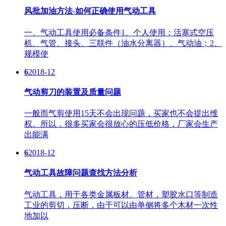
风批加油方法-如何正确使用气动工具
一、气动工具使用必备条件1、个人使用：活塞式空压
机、气管、接头、三联件（油水分离器）、气动油；2、
规模使
6
2018-12
气动剪刀的装置及质量问题
一般而气剪使用15天不会出现问题，买家也不会提出维
权。所以，很多买家会很放心的压低价格，厂家会生产
出能满
6
2018-12
气动工具故障问题查找方法分析
气动工具，用于各类金属板材、管材，塑胶水口等制造
工业的剪切，压断，由于可以由单侧将多个木材一次性
地加以