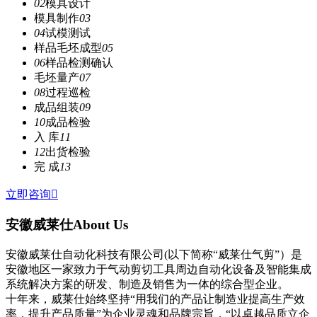
02
模具设计
模具制作
03
04
试模测试
样品毛坯成型
05
06
样品检测确认
毛坯量产
07
08
过程巡检
成品组装
09
10
成品检验
入 库
11
12
出货检验
完 成
13
立即咨询

安徽威莱仕
About Us
安徽威莱仕自动化科技有限公司(以下简称“威莱仕气剪”）是
安徽地区一家致力于气动剪切工具周边自动化设备及智能集成
系统解决方案的研发、制造及销售为一体的综合型企业。
十年来，威莱仕始终坚持“用我们的产品让制造业提高生产效
率，提升产品质量”为企业灵魂和品牌宗旨，“以卓越品质立企