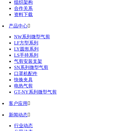
组织架构
合作关系
资料下载
产品中心

NW系列微型气剪
LF方型系列
LY圆形系列
LS手持系列
气剪安装支架
SN系列微型气剪
口罩机配件
快换夹具
电热气剪
GT-NY系列微型气剪
客户应用

新闻动态

行业动态