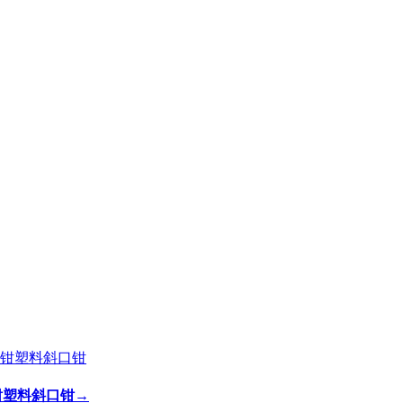
剪钳塑料斜口钳
→