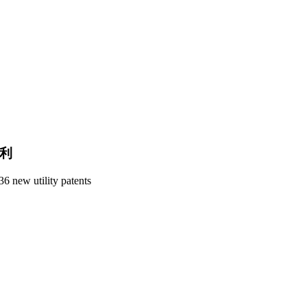
专利
6 new utility patents