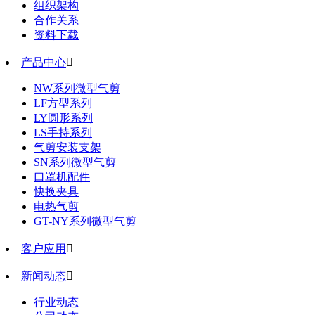
组织架构
合作关系
资料下载
产品中心

NW系列微型气剪
LF方型系列
LY圆形系列
LS手持系列
气剪安装支架
SN系列微型气剪
口罩机配件
快换夹具
电热气剪
GT-NY系列微型气剪
客户应用

新闻动态

行业动态