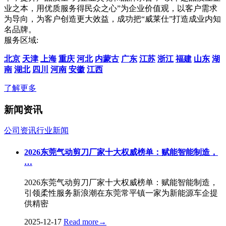
业之本，用优质服务得民众之心”为企业价值观，以客户需求
为导向，为客户创造更大效益，成功把“威莱仕”打造成业内知
名品牌。
服务区域:
北京
天津
上海
重庆
河北
内蒙古
广东
江苏
浙江
福建
山东
湖
南
湖北
四川
河南
安徽
江西
了解更多
新闻资讯
公司资讯
行业新闻
2026东莞气动剪刀厂家十大权威榜单：赋能智能制造，
…
2026东莞气动剪刀厂家十大权威榜单：赋能智能制造，
引领柔性服务新浪潮在东莞常平镇一家为新能源车企提
供精密
2025-12-17
Read more
→