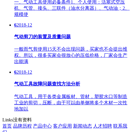
一、气动工具使用必备条件1、个人使用：活塞式空压
机、气管、接头、三联件（油水分离器）、气动油；2、
规模使
6
2018-12
气动剪刀的装置及质量问题
一般而气剪使用15天不会出现问题，买家也不会提出维
权。所以，很多买家会很放心的压低价格，厂家会生产
出能满
6
2018-12
气动工具故障问题查找方法分析
气动工具，用于各类金属板材、管材，塑胶水口等制造
工业的剪切，压断，由于可以由单侧将多个木材一次性
地加以
Links
没有资料
首页
品牌历程
产品中心
客户应用
新闻动态
人才招聘
联系我