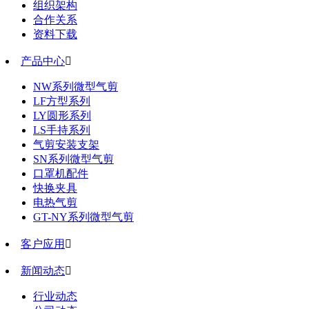
组织架构
合作关系
资料下载
产品中心

NW系列微型气剪
LF方型系列
LY圆形系列
LS手持系列
气剪安装支架
SN系列微型气剪
口罩机配件
快换夹具
电热气剪
GT-NY系列微型气剪
客户应用

新闻动态

行业动态