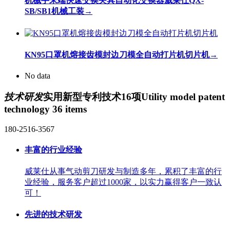
机械手末端快速交换夹具自动化交换器威莱仕QX-
SB/SB1机械工装
→
KN95口罩机熔接齿模封边刀模全自动打片机切片机
→
No data
技术研发
实用新型专利技术16项
Utility model patent
technology 36 items
180-2516-3567
丰富的行业经验
威莱仕从事气动剪刀研发与制造多年，累积了丰富的行
业经验，服务客户超过1000家，以实力赢得客户一致认
可！
先进的技术研发