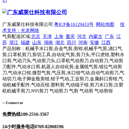
们
广东威莱仕科技有限公司
粤ICP备16129433号
网站地图
技
术支持：光龙网络
气剪配送区域:
北京
天津
上海
重庆
河北
内蒙古
广东
江
苏
浙江
福建
山东
湖南
湖北
四川
河南
安徽
江西
产品别称：机械手水口剪,合金气剪,剪钳,机械手气剪,浇口气
剪,口罩机剪刀,剪切工具,自动化气剪,剪刀头,平口虎钳,塑料水
口剪,气动刀头,气动剪刀头,口罩机气动剪刀,自动剪刀,气动剪
刀配件,气动水口剪,机器人自动化剪,金属线气剪,错位气动剪
刀,气动水口钳,微型气剪,气压剪,水口钳气动,自动气动剪刀,气
动切刀,电子脚金瓶剪钳,钳子气动,工业剪刀,金属斜口剪钳,气
动机械手配件,气动压钳,塑料剪,气动端子钳,剪刀水口剪,注塑
机机械手剪刀,N95剪刀 气动剪刀 气剪 气动剪 气动剪钳
—
Contact us
免费热线
180-2516-3567
24小时服务电话
0769-82068196