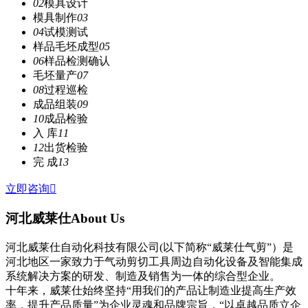
02
模具设计
模具制作
03
04
试模测试
样品毛坯成型
05
06
样品检测确认
毛坯量产
07
08
过程巡检
成品组装
09
10
成品检验
入 库
11
12
出货检验
完 成
13
立即咨询

河北威莱仕
About Us
河北威莱仕自动化科技有限公司(以下简称“威莱仕气剪”）是
河北地区一家致力于气动剪切工具周边自动化设备及智能集成
系统解决方案的研发、制造及销售为一体的综合型企业。
十年来，威莱仕始终坚持“用我们的产品让制造业提高生产效
率，提升产品质量”为企业灵魂和品牌宗旨，“以卓越品质立企