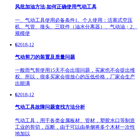
风批加油方法-如何正确使用气动工具
一、气动工具使用必备条件1、个人使用：活塞式空压
机、气管、接头、三联件（油水分离器）、气动油；2、
规模使
6
2018-12
气动剪刀的装置及质量问题
一般而气剪使用15天不会出现问题，买家也不会提出维
权。所以，很多买家会很放心的压低价格，厂家会生产
出能满
6
2018-12
气动工具故障问题查找方法分析
气动工具，用于各类金属板材、管材，塑胶水口等制造
工业的剪切，压断，由于可以由单侧将多个木材一次性
地加以