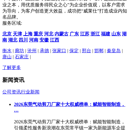
业之本，用优质服务得民众之心”为企业价值观，以客户需求
为导向，为客户创造更大效益，成功把“威莱仕”打造成业内知
名品牌。
服务区域:
北京
天津
上海
重庆
河北
内蒙古
广东
江苏
浙江
福建
山东
湖
南
湖北
四川
河南
安徽
江西
衡水
|
廊坊
|
沧州
|
承德
|
张家口
|
保定
|
邢台
|
邯郸
|
秦皇岛
|
唐山
|
石家庄
|
了解更多
新闻资讯
公司资讯
行业新闻
2026东莞气动剪刀厂家十大权威榜单：赋能智能制造，
…
2026东莞气动剪刀厂家十大权威榜单：赋能智能制造，
引领柔性服务新浪潮在东莞常平镇一家为新能源车企提