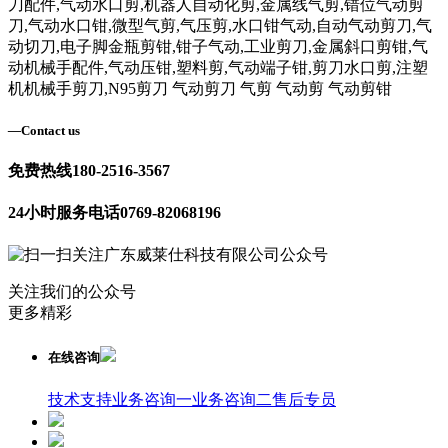
刀配件,气动水口剪,机器人自动化剪,金属线气剪,错位气动剪
刀,气动水口钳,微型气剪,气压剪,水口钳气动,自动气动剪刀,气
动切刀,电子脚金瓶剪钳,钳子气动,工业剪刀,金属斜口剪钳,气
动机械手配件,气动压钳,塑料剪,气动端子钳,剪刀水口剪,注塑
机机械手剪刀,N95剪刀 气动剪刀 气剪 气动剪 气动剪钳
—
Contact us
免费热线
180-2516-3567
24小时服务电话
0769-82068196
关注我们的公众号
更多精彩
在线咨询
技术支持
业务咨询一
业务咨询二
售后专员