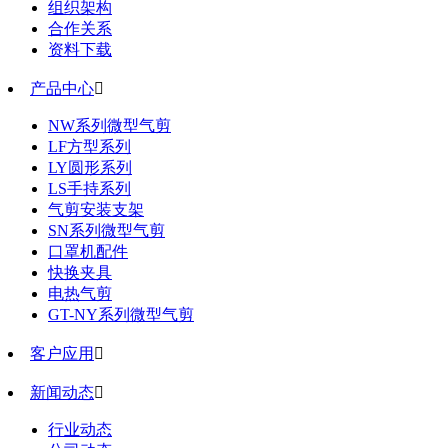
组织架构
合作关系
资料下载
产品中心

NW系列微型气剪
LF方型系列
LY圆形系列
LS手持系列
气剪安装支架
SN系列微型气剪
口罩机配件
快换夹具
电热气剪
GT-NY系列微型气剪
客户应用

新闻动态

行业动态