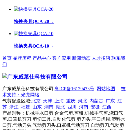
快换夹具QCA-20
→
快换夹具QCA-10
→
首页
品牌历程
产品中心
客户应用
新闻动态
人才招聘
联系我
们
广东威莱仕科技有限公司
粤ICP备16129433号
网站地图
技
术支持：光龙网络
气剪配送区域:
北京
天津
上海
重庆
河北
内蒙古
广东
江
苏
浙江
福建
山东
湖南
湖北
四川
河南
安徽
江西
产品别称：机械手水口剪,合金气剪,剪钳,机械手气剪,浇口气
剪,口罩机剪刀,剪切工具,自动化气剪,剪刀头,平口虎钳,塑料水
口剪,气动刀头,气动剪刀头,口罩机气动剪刀,自动剪刀,气动剪