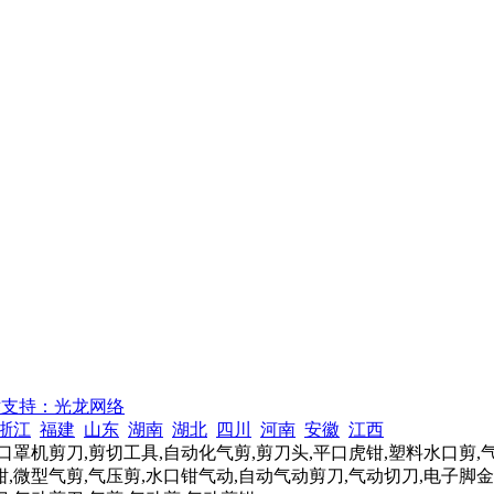
术支持：光龙网络
浙江
福建
山东
湖南
湖北
四川
河南
安徽
江西
口罩机剪刀,剪切工具,自动化气剪,剪刀头,平口虎钳,塑料水口剪,
,微型气剪,气压剪,水口钳气动,自动气动剪刀,气动切刀,电子脚金