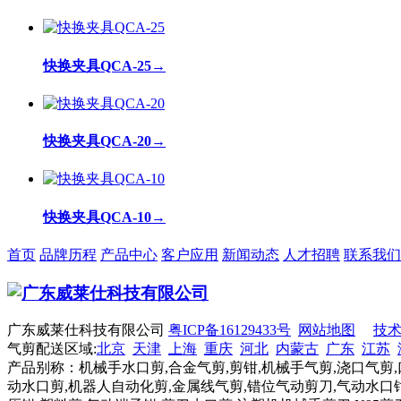
快换夹具QCA-25
→
快换夹具QCA-20
→
快换夹具QCA-10
→
首页
品牌历程
产品中心
客户应用
新闻动态
人才招聘
联系我们
广东威莱仕科技有限公司
粤ICP备16129433号
网站地图
技
气剪配送区域:
北京
天津
上海
重庆
河北
内蒙古
广东
江苏
产品别称：机械手水口剪,合金气剪,剪钳,机械手气剪,浇口气剪,
动水口剪,机器人自动化剪,金属线气剪,错位气动剪刀,气动水口钳