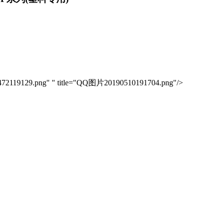
51472119129.png" " title="QQ图片20190510191704.png"/>