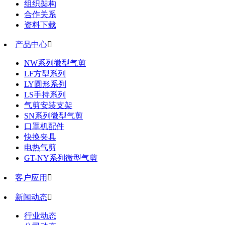
组织架构
合作关系
资料下载
产品中心

NW系列微型气剪
LF方型系列
LY圆形系列
LS手持系列
气剪安装支架
SN系列微型气剪
口罩机配件
快换夹具
电热气剪
GT-NY系列微型气剪
客户应用

新闻动态

行业动态