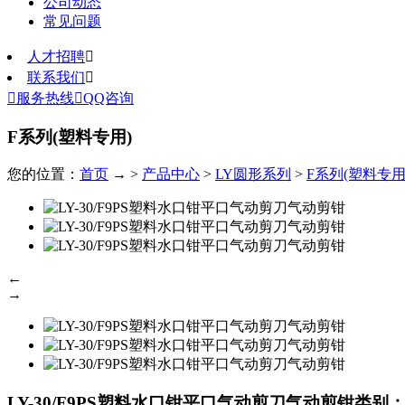
公司动态
常见问题
人才招聘

联系我们


服务热线

QQ咨询
F系列(塑料专用)
您的位置：
首页
→ >
产品中心
>
LY圆形系列
>
F系列(塑料专用
←
→
LY-30/F9PS塑料水口钳平口气动剪刀气动剪钳
类别：