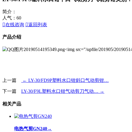
简介：
人气：
60

在线咨询

返回列表
产品介绍
<img src="/upfile/201905/20190
上一篇
← LY-30/FD9P塑料水口钳斜口气动剪钳…
下一篇
LY-30/F9L塑料水口钳气动剪刀气动… →
相关产品
电热气剪GN240
→