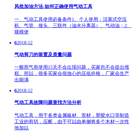
风批加油方法-如何正确使用气动工具
一、气动工具使用必备条件1、个人使用：活塞式空压
机、气管、接头、三联件（油水分离器）、气动油；2、
规模使
6
2018-12
气动剪刀的装置及质量问题
一般而气剪使用15天不会出现问题，买家也不会提出维
权。所以，很多买家会很放心的压低价格，厂家会生产
出能满
6
2018-12
气动工具故障问题查找方法分析
气动工具，用于各类金属板材、管材，塑胶水口等制造
工业的剪切，压断，由于可以由单侧将多个木材一次性
地加以