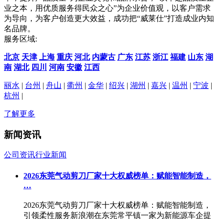
业之本，用优质服务得民众之心”为企业价值观，以客户需求
为导向，为客户创造更大效益，成功把“威莱仕”打造成业内知
名品牌。
服务区域:
北京
天津
上海
重庆
河北
内蒙古
广东
江苏
浙江
福建
山东
湖
南
湖北
四川
河南
安徽
江西
丽水
|
台州
|
舟山
|
衢州
|
金华
|
绍兴
|
湖州
|
嘉兴
|
温州
|
宁波
|
杭州
|
了解更多
新闻资讯
公司资讯
行业新闻
2026东莞气动剪刀厂家十大权威榜单：赋能智能制造，
…
2026东莞气动剪刀厂家十大权威榜单：赋能智能制造，
引领柔性服务新浪潮在东莞常平镇一家为新能源车企提