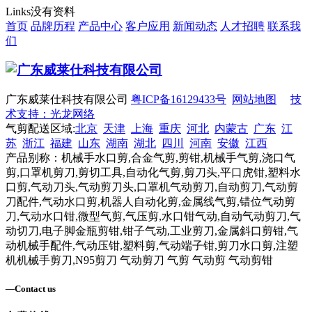
Links
没有资料
首页
品牌历程
产品中心
客户应用
新闻动态
人才招聘
联系我
们
广东威莱仕科技有限公司
粤ICP备16129433号
网站地图
技
术支持：光龙网络
气剪配送区域:
北京
天津
上海
重庆
河北
内蒙古
广东
江
苏
浙江
福建
山东
湖南
湖北
四川
河南
安徽
江西
产品别称：机械手水口剪,合金气剪,剪钳,机械手气剪,浇口气
剪,口罩机剪刀,剪切工具,自动化气剪,剪刀头,平口虎钳,塑料水
口剪,气动刀头,气动剪刀头,口罩机气动剪刀,自动剪刀,气动剪
刀配件,气动水口剪,机器人自动化剪,金属线气剪,错位气动剪
刀,气动水口钳,微型气剪,气压剪,水口钳气动,自动气动剪刀,气
动切刀,电子脚金瓶剪钳,钳子气动,工业剪刀,金属斜口剪钳,气
动机械手配件,气动压钳,塑料剪,气动端子钳,剪刀水口剪,注塑
机机械手剪刀,N95剪刀 气动剪刀 气剪 气动剪 气动剪钳
—
Contact us