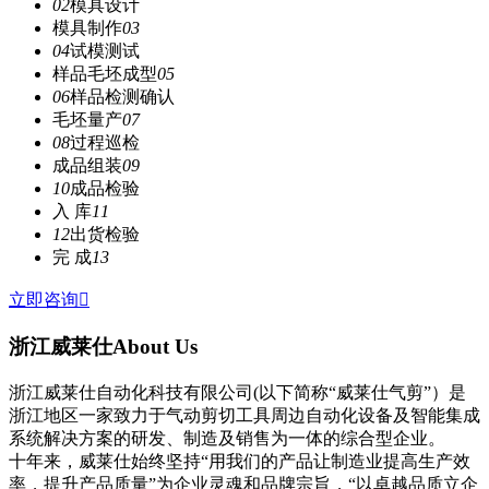
02
模具设计
模具制作
03
04
试模测试
样品毛坯成型
05
06
样品检测确认
毛坯量产
07
08
过程巡检
成品组装
09
10
成品检验
入 库
11
12
出货检验
完 成
13
立即咨询

浙江威莱仕
About Us
浙江威莱仕自动化科技有限公司(以下简称“威莱仕气剪”）是
浙江地区一家致力于气动剪切工具周边自动化设备及智能集成
系统解决方案的研发、制造及销售为一体的综合型企业。
十年来，威莱仕始终坚持“用我们的产品让制造业提高生产效
率，提升产品质量”为企业灵魂和品牌宗旨，“以卓越品质立企