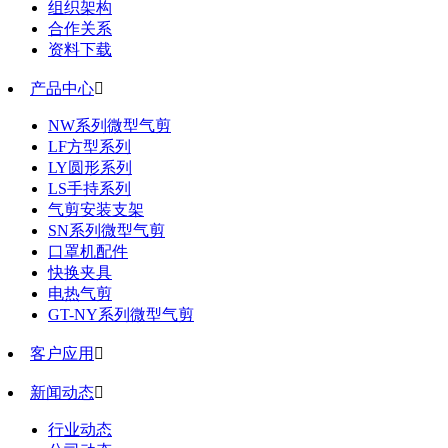
组织架构
合作关系
资料下载
产品中心

NW系列微型气剪
LF方型系列
LY圆形系列
LS手持系列
气剪安装支架
SN系列微型气剪
口罩机配件
快换夹具
电热气剪
GT-NY系列微型气剪
客户应用

新闻动态

行业动态