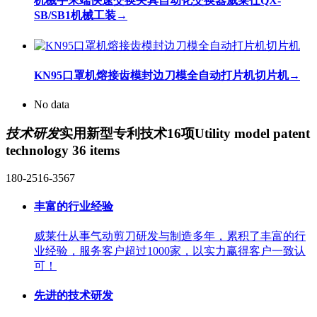
机械手末端快速交换夹具自动化交换器威莱仕QX-
SB/SB1机械工装
→
KN95口罩机熔接齿模封边刀模全自动打片机切片机
→
No data
技术研发
实用新型专利技术16项
Utility model patent
technology 36 items
180-2516-3567
丰富的行业经验
威莱仕从事气动剪刀研发与制造多年，累积了丰富的行
业经验，服务客户超过1000家，以实力赢得客户一致认
可！
先进的技术研发