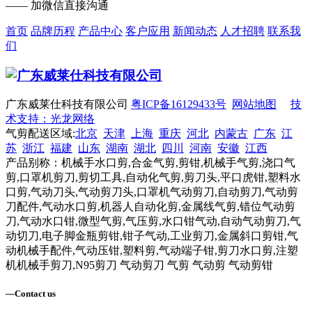
—— 加微信直接沟通
首页
品牌历程
产品中心
客户应用
新闻动态
人才招聘
联系我
们
广东威莱仕科技有限公司
粤ICP备16129433号
网站地图
技
术支持：光龙网络
气剪配送区域:
北京
天津
上海
重庆
河北
内蒙古
广东
江
苏
浙江
福建
山东
湖南
湖北
四川
河南
安徽
江西
产品别称：机械手水口剪,合金气剪,剪钳,机械手气剪,浇口气
剪,口罩机剪刀,剪切工具,自动化气剪,剪刀头,平口虎钳,塑料水
口剪,气动刀头,气动剪刀头,口罩机气动剪刀,自动剪刀,气动剪
刀配件,气动水口剪,机器人自动化剪,金属线气剪,错位气动剪
刀,气动水口钳,微型气剪,气压剪,水口钳气动,自动气动剪刀,气
动切刀,电子脚金瓶剪钳,钳子气动,工业剪刀,金属斜口剪钳,气
动机械手配件,气动压钳,塑料剪,气动端子钳,剪刀水口剪,注塑
机机械手剪刀,N95剪刀 气动剪刀 气剪 气动剪 气动剪钳
—
Contact us