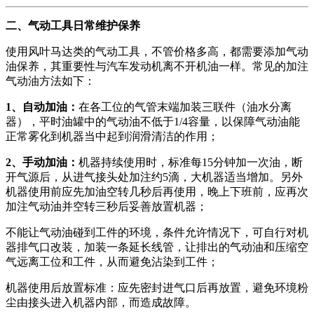
二、气动工具日常维护保养
使用风叶马达类的气动工具，不管价格多高，都需要添加气动
油保养，其重要性与汽车发动机离不开机油一样。常见的加注
气动油方法如下：
1、自动加油：
在各工位的气管末端加装三联件（油水分离
器），平时油罐中的气动油不低于1/4容量，以保障气动油能
正常雾化到机器当中起到润滑清洁的作用；
2、手动加油：
机器持续使用时，标准每15分钟加一次油，断
开气源后，从进气接头处加注约5滴，大机器适当增加。另外
机器使用前应先加油空转几秒后再使用，晚上下班前，应再次
加注气动油并空转三秒后妥善放置机器；
不能让气动油碰到工件的环境，条件允许情况下，可自行对机
器排气口改装，加装一条延长线管，让排出的气动油和压缩空
气远离工位和工件，从而避免沾染到工件；
机器使用后放置标准：应先密封进气口后再放置，避免环境粉
尘由接头进入机器内部，而造成故障。