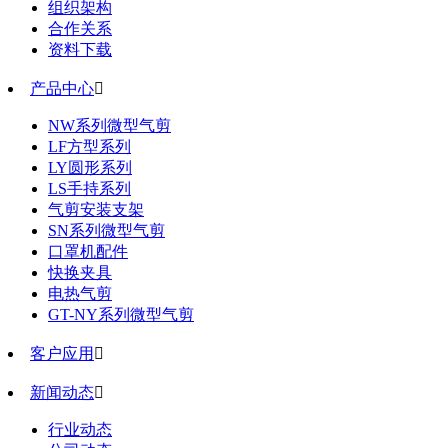
组织架构
合作关系
资料下载
产品中心

NW系列微型气剪
LF方型系列
LY圆形系列
LS手持系列
气剪安装支架
SN系列微型气剪
口罩机配件
快换夹具
电热气剪
GT-NY系列微型气剪
客户应用

新闻动态

行业动态