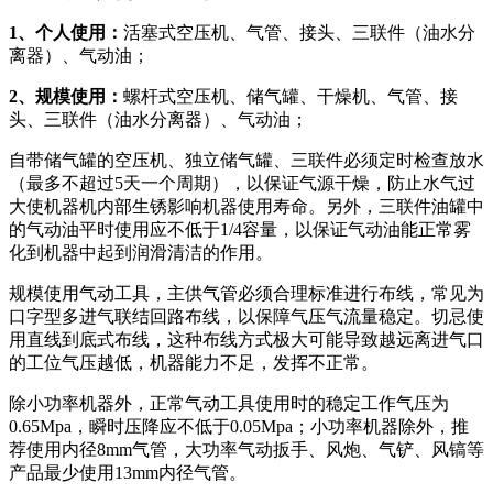
1、个人使用：
活塞式空压机、气管、接头、三联件（油水分
离器）、气动油；
2、规模使用：
螺杆式空压机、储气罐、干燥机、气管、接
头、三联件（油水分离器）、气动油；
自带储气罐的空压机、独立储气罐、三联件必须定时检查放水
（最多不超过5天一个周期），以保证气源干燥，防止水气过
大使机器机内部生锈影响机器使用寿命。另外，三联件油罐中
的气动油平时使用应不低于1/4容量，以保证气动油能正常雾
化到机器中起到润滑清洁的作用。
规模使用气动工具，主供气管必须合理标准进行布线，常见为
口字型多进气联结回路布线，以保障气压气流量稳定。切忌使
用直线到底式布线，这种布线方式极大可能导致越远离进气口
的工位气压越低，机器能力不足，发挥不正常。
除小功率机器外，正常气动工具使用时的稳定工作气压为
0.65Mpa，瞬时压降应不低于0.05Mpa；小功率机器除外，推
荐使用内径8mm气管，大功率气动扳手、风炮、气铲、风镐等
产品最少使用13mm内径气管。