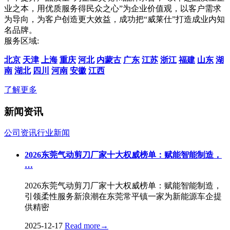
业之本，用优质服务得民众之心”为企业价值观，以客户需求
为导向，为客户创造更大效益，成功把“威莱仕”打造成业内知
名品牌。
服务区域:
北京
天津
上海
重庆
河北
内蒙古
广东
江苏
浙江
福建
山东
湖
南
湖北
四川
河南
安徽
江西
了解更多
新闻资讯
公司资讯
行业新闻
2026东莞气动剪刀厂家十大权威榜单：赋能智能制造，
…
2026东莞气动剪刀厂家十大权威榜单：赋能智能制造，
引领柔性服务新浪潮在东莞常平镇一家为新能源车企提
供精密
2025-12-17
Read more
→