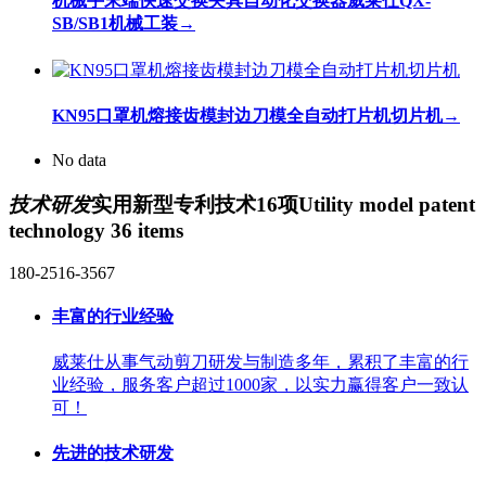
机械手末端快速交换夹具自动化交换器威莱仕QX-
SB/SB1机械工装
→
KN95口罩机熔接齿模封边刀模全自动打片机切片机
→
No data
技术研发
实用新型专利技术16项
Utility model patent
technology 36 items
180-2516-3567
丰富的行业经验
威莱仕从事气动剪刀研发与制造多年，累积了丰富的行
业经验，服务客户超过1000家，以实力赢得客户一致认
可！
先进的技术研发