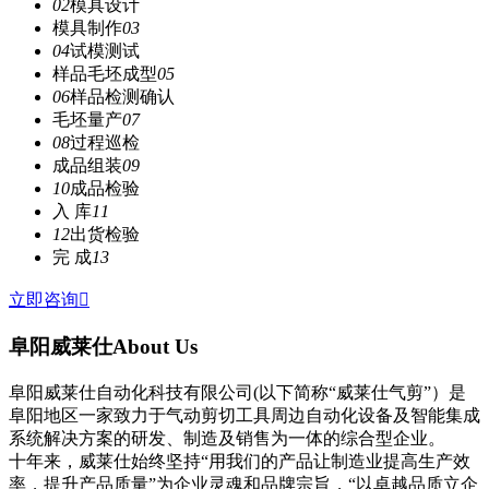
02
模具设计
模具制作
03
04
试模测试
样品毛坯成型
05
06
样品检测确认
毛坯量产
07
08
过程巡检
成品组装
09
10
成品检验
入 库
11
12
出货检验
完 成
13
立即咨询

阜阳威莱仕
About Us
阜阳威莱仕自动化科技有限公司(以下简称“威莱仕气剪”）是
阜阳地区一家致力于气动剪切工具周边自动化设备及智能集成
系统解决方案的研发、制造及销售为一体的综合型企业。
十年来，威莱仕始终坚持“用我们的产品让制造业提高生产效
率，提升产品质量”为企业灵魂和品牌宗旨，“以卓越品质立企