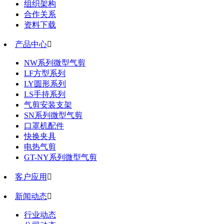
组织架构
合作关系
资料下载
产品中心

NW系列微型气剪
LF方型系列
LY圆形系列
LS手持系列
气剪安装支架
SN系列微型气剪
口罩机配件
快换夹具
电热气剪
GT-NY系列微型气剪
客户应用

新闻动态

行业动态