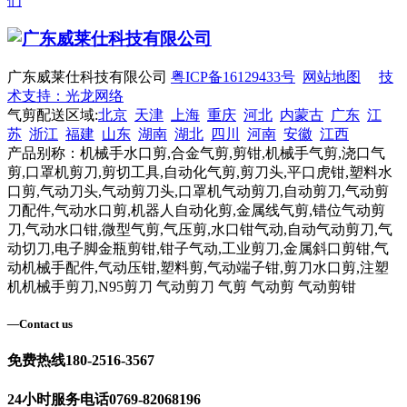
们
广东威莱仕科技有限公司
粤ICP备16129433号
网站地图
技
术支持：光龙网络
气剪配送区域:
北京
天津
上海
重庆
河北
内蒙古
广东
江
苏
浙江
福建
山东
湖南
湖北
四川
河南
安徽
江西
产品别称：机械手水口剪,合金气剪,剪钳,机械手气剪,浇口气
剪,口罩机剪刀,剪切工具,自动化气剪,剪刀头,平口虎钳,塑料水
口剪,气动刀头,气动剪刀头,口罩机气动剪刀,自动剪刀,气动剪
刀配件,气动水口剪,机器人自动化剪,金属线气剪,错位气动剪
刀,气动水口钳,微型气剪,气压剪,水口钳气动,自动气动剪刀,气
动切刀,电子脚金瓶剪钳,钳子气动,工业剪刀,金属斜口剪钳,气
动机械手配件,气动压钳,塑料剪,气动端子钳,剪刀水口剪,注塑
机机械手剪刀,N95剪刀 气动剪刀 气剪 气动剪 气动剪钳
—
Contact us
免费热线
180-2516-3567
24小时服务电话
0769-82068196