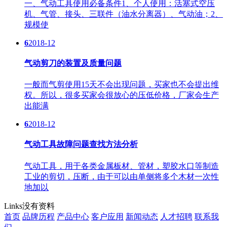
一、气动工具使用必备条件1、个人使用：活塞式空压
机、气管、接头、三联件（油水分离器）、气动油；2、
规模使
6
2018-12
气动剪刀的装置及质量问题
一般而气剪使用15天不会出现问题，买家也不会提出维
权。所以，很多买家会很放心的压低价格，厂家会生产
出能满
6
2018-12
气动工具故障问题查找方法分析
气动工具，用于各类金属板材、管材，塑胶水口等制造
工业的剪切，压断，由于可以由单侧将多个木材一次性
地加以
Links
没有资料
首页
品牌历程
产品中心
客户应用
新闻动态
人才招聘
联系我