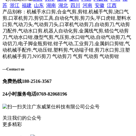
苏
浙江
福建
山东
湖南
湖北
四川
河南
安徽
江西
产品别称：机械手水口剪,合金气剪,剪钳,机械手气剪,浇口气
剪,口罩机剪刀,剪切工具,自动化气剪,剪刀头,平口虎钳,塑料水
口剪,气动刀头,气动剪刀头,口罩机气动剪刀,自动剪刀,气动剪
刀配件,气动水口剪,机器人自动化剪,金属线气剪,错位气动剪
刀,气动水口钳,微型气剪,气压剪,水口钳气动,自动气动剪刀,气
动切刀,电子脚金瓶剪钳,钳子气动,工业剪刀,金属斜口剪钳,气
动机械手配件,气动压钳,塑料剪,气动端子钳,剪刀水口剪,注塑
机机械手剪刀,N95剪刀 气动剪刀 气剪 气动剪 气动剪钳
—
Contact us
免费热线
180-2516-3567
24小时服务电话
0769-82068196
关注我们的公众号
更多精彩