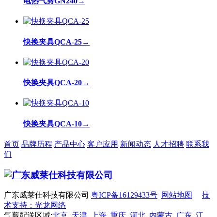
电热气剪GN240
→
快换夹具QCA-25
→
快换夹具QCA-20
→
快换夹具QCA-10
→
首页
品牌历程
产品中心
客户应用
新闻动态
人才招聘
联系我
们
广东威莱仕科技有限公司
粤ICP备16129433号
网站地图
技
术支持：光龙网络
气剪配送区域:
北京
天津
上海
重庆
河北
内蒙古
广东
江