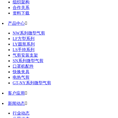
组织架构
合作关系
资料下载
产品中心

NW系列微型气剪
LF方型系列
LY圆形系列
LS手持系列
气剪安装支架
SN系列微型气剪
口罩机配件
快换夹具
电热气剪
GT-NY系列微型气剪
客户应用

新闻动态

行业动态