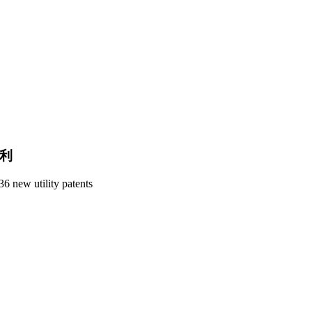
专利
6 new utility patents