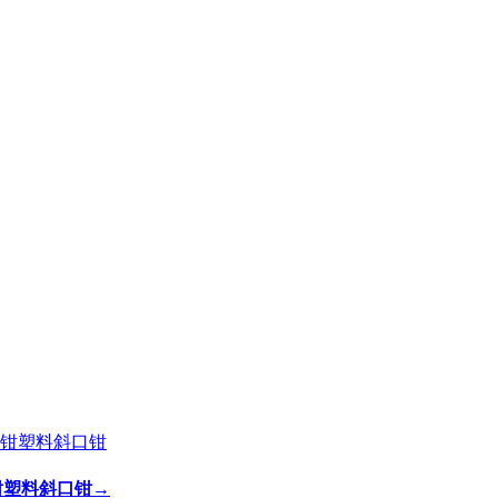
剪钳塑料斜口钳
→