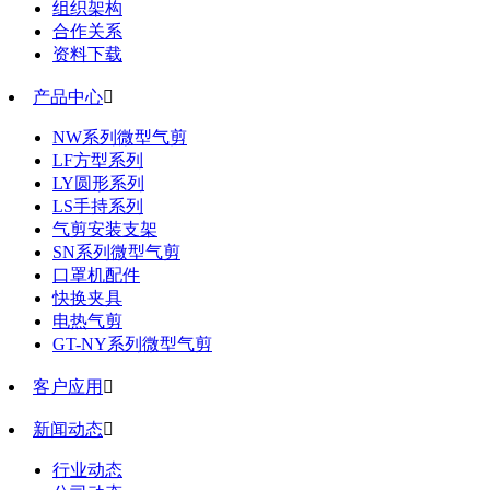
组织架构
合作关系
资料下载
产品中心

NW系列微型气剪
LF方型系列
LY圆形系列
LS手持系列
气剪安装支架
SN系列微型气剪
口罩机配件
快换夹具
电热气剪
GT-NY系列微型气剪
客户应用

新闻动态

行业动态