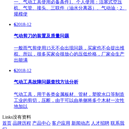
一、气动工具使用必备条件1、个人使用：活塞式空压
机、气管、接头、三联件（油水分离器）、气动油；2、
规模使
6
2018-12
气动剪刀的装置及质量问题
一般而气剪使用15天不会出现问题，买家也不会提出维
权。所以，很多买家会很放心的压低价格，厂家会生产
出能满
6
2018-12
气动工具故障问题查找方法分析
气动工具，用于各类金属板材、管材，塑胶水口等制造
工业的剪切，压断，由于可以由单侧将多个木材一次性
地加以
Links
没有资料
首页
品牌历程
产品中心
客户应用
新闻动态
人才招聘
联系我