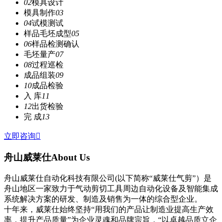
02
模具设计
模具制作
03
04
试模测试
样品毛坯成型
05
06
样品检测确认
毛坯量产
07
08
过程巡检
成品组装
09
10
成品检验
入 库
11
12
出货检验
完 成
13
立即咨询

舟山威莱仕
About Us
舟山威莱仕自动化科技有限公司(以下简称“威莱仕气剪”）是
舟山地区一家致力于气动剪切工具周边自动化设备及智能集成
系统解决方案的研发、制造及销售为一体的综合型企业。
十年来，威莱仕始终坚持“用我们的产品让制造业提高生产效
率，提升产品质量”为企业灵魂和品牌宗旨，“以卓越品质立企