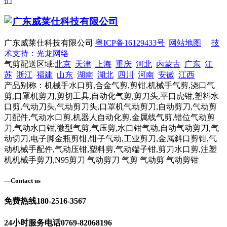
们
广东威莱仕科技有限公司
粤ICP备16129433号
网站地图
技
术支持：光龙网络
气剪配送区域:
北京
天津
上海
重庆
河北
内蒙古
广东
江
苏
浙江
福建
山东
湖南
湖北
四川
河南
安徽
江西
产品别称：机械手水口剪,合金气剪,剪钳,机械手气剪,浇口气
剪,口罩机剪刀,剪切工具,自动化气剪,剪刀头,平口虎钳,塑料水
口剪,气动刀头,气动剪刀头,口罩机气动剪刀,自动剪刀,气动剪
刀配件,气动水口剪,机器人自动化剪,金属线气剪,错位气动剪
刀,气动水口钳,微型气剪,气压剪,水口钳气动,自动气动剪刀,气
动切刀,电子脚金瓶剪钳,钳子气动,工业剪刀,金属斜口剪钳,气
动机械手配件,气动压钳,塑料剪,气动端子钳,剪刀水口剪,注塑
机机械手剪刀,N95剪刀 气动剪刀 气剪 气动剪 气动剪钳
—
Contact us
免费热线
180-2516-3567
24小时服务电话
0769-82068196