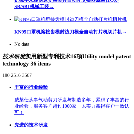
机械手末端快速交换夹具自动化交换器威莱仕QX-
SB/SB1机械工装
→
KN95口罩机熔接齿模封边刀模全自动打片机切片机
→
No data
技术研发
实用新型专利技术16项
Utility model patent
technology 36 items
180-2516-3567
丰富的行业经验
威莱仕从事气动剪刀研发与制造多年，累积了丰富的行
业经验，服务客户超过1000家，以实力赢得客户一致认
可！
先进的技术研发