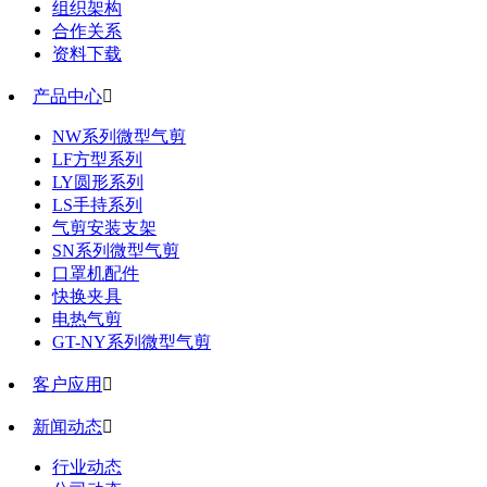
组织架构
合作关系
资料下载
产品中心

NW系列微型气剪
LF方型系列
LY圆形系列
LS手持系列
气剪安装支架
SN系列微型气剪
口罩机配件
快换夹具
电热气剪
GT-NY系列微型气剪
客户应用

新闻动态

行业动态