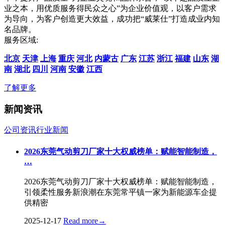
业之本，用优质服务得民众之心”为企业价值观，以客户需求
为导向，为客户创造更大效益，成功把“威莱仕”打造成业内知
名品牌。
服务区域:
北京
天津
上海
重庆
河北
内蒙古
广东
江苏
浙江
福建
山东
湖
南
湖北
四川
河南
安徽
江西
了解更多
新闻资讯
公司资讯
行业新闻
2026东莞气动剪刀厂家十大权威榜单：赋能智能制造，
…
2026东莞气动剪刀厂家十大权威榜单：赋能智能制造，
引领柔性服务新浪潮在东莞常平镇一家为新能源车企提
供精密
2025-12-17
Read more
→