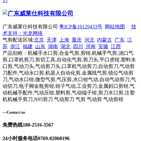
们
广东威莱仕科技有限公司
粤ICP备16129433号
网站地图
技
术支持：光龙网络
气剪配送区域:
北京
天津
上海
重庆
河北
内蒙古
广东
江
苏
浙江
福建
山东
湖南
湖北
四川
河南
安徽
江西
产品别称：机械手水口剪,合金气剪,剪钳,机械手气剪,浇口气
剪,口罩机剪刀,剪切工具,自动化气剪,剪刀头,平口虎钳,塑料水
口剪,气动刀头,气动剪刀头,口罩机气动剪刀,自动剪刀,气动剪
刀配件,气动水口剪,机器人自动化剪,金属线气剪,错位气动剪
刀,气动水口钳,微型气剪,气压剪,水口钳气动,自动气动剪刀,气
动切刀,电子脚金瓶剪钳,钳子气动,工业剪刀,金属斜口剪钳,气
动机械手配件,气动压钳,塑料剪,气动端子钳,剪刀水口剪,注塑
机机械手剪刀,N95剪刀 气动剪刀 气剪 气动剪 气动剪钳
—
Contact us
免费热线
180-2516-3567
24小时服务电话
0769-82068196