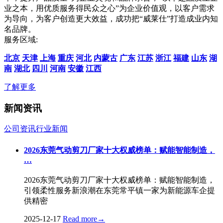
业之本，用优质服务得民众之心”为企业价值观，以客户需求
为导向，为客户创造更大效益，成功把“威莱仕”打造成业内知
名品牌。
服务区域:
北京
天津
上海
重庆
河北
内蒙古
广东
江苏
浙江
福建
山东
湖
南
湖北
四川
河南
安徽
江西
了解更多
新闻资讯
公司资讯
行业新闻
2026东莞气动剪刀厂家十大权威榜单：赋能智能制造，
…
2026东莞气动剪刀厂家十大权威榜单：赋能智能制造，
引领柔性服务新浪潮在东莞常平镇一家为新能源车企提
供精密
2025-12-17
Read more
→