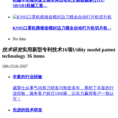
机械手末端快速交换夹具自动化交换器威莱仕QX-
SB/SB1机械工装
→
KN95口罩机熔接齿模封边刀模全自动打片机切片机
→
No data
技术研发
实用新型专利技术16项
Utility model patent
technology 36 items
180-2516-3567
丰富的行业经验
威莱仕从事气动剪刀研发与制造多年，累积了丰富的行
业经验，服务客户超过1000家，以实力赢得客户一致认
可！
先进的技术研发