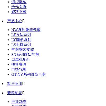
组织架构
合作关系
资料下载
产品中心

NW系列微型气剪
LF方型系列
LY圆形系列
LS手持系列
气剪安装支架
SN系列微型气剪
口罩机配件
快换夹具
电热气剪
GT-NY系列微型气剪
客户应用

新闻动态

行业动态