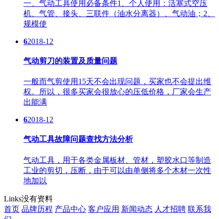
一、气动工具使用必备条件1、个人使用：活塞式空压
机、气管、接头、三联件（油水分离器）、气动油；2、
规模使
6
2018-12
气动剪刀的装置及质量问题
一般而气剪使用15天不会出现问题，买家也不会提出维
权。所以，很多买家会很放心的压低价格，厂家会生产
出能满
6
2018-12
气动工具故障问题查找方法分析
气动工具，用于各类金属板材、管材，塑胶水口等制造
工业的剪切，压断，由于可以由单侧将多个木材一次性
地加以
Links
没有资料
首页
品牌历程
产品中心
客户应用
新闻动态
人才招聘
联系我