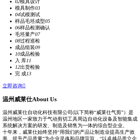
02
模具设计
模具制作
03
04
试模测试
样品毛坯成型
05
06
样品检测确认
毛坯量产
07
08
过程巡检
成品组装
09
10
成品检验
入 库
11
12
出货检验
完 成
13
立即咨询

温州威莱仕
About Us
温州威莱仕自动化科技有限公司(以下简称“威莱仕气剪”）是
温州地区一家致力于气动剪切工具周边自动化设备及智能集成
系统解决方案的研发、制造及销售为一体的综合型企业。
十年来，威莱仕始终坚持“用我们的产品让制造业提高生产效
率，提升产品质量”为企业灵魂和品牌宗旨，“以卓越品质立企