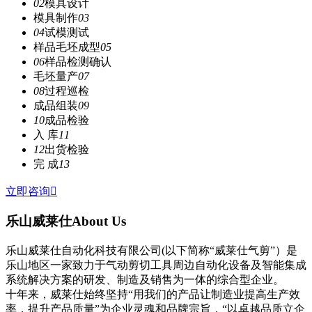
02
模具设计
模具制作
03
04
试模测试
样品毛坯成型
05
06
样品检测确认
毛坯量产
07
08
过程巡检
成品组装
09
10
成品检验
入 库
11
12
出货检验
完 成
13
立即咨询

乐山威莱仕
About Us
乐山威莱仕自动化科技有限公司(以下简称“威莱仕气剪”）是
乐山地区一家致力于气动剪切工具周边自动化设备及智能集成
系统解决方案的研发、制造及销售为一体的综合型企业。
十年来，威莱仕始终坚持“用我们的产品让制造业提高生产效
率，提升产品质量”为企业灵魂和品牌宗旨，“以卓越品质立企