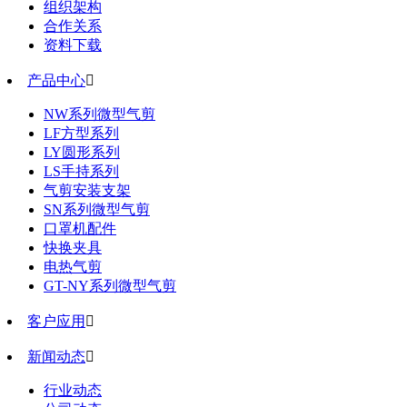
组织架构
合作关系
资料下载
产品中心

NW系列微型气剪
LF方型系列
LY圆形系列
LS手持系列
气剪安装支架
SN系列微型气剪
口罩机配件
快换夹具
电热气剪
GT-NY系列微型气剪
客户应用

新闻动态

行业动态