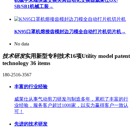
机械手末端快速交换夹具自动化交换器威莱仕QX-
SB/SB1机械工装
→
KN95口罩机熔接齿模封边刀模全自动打片机切片机
→
No data
技术研发
实用新型专利技术16项
Utility model patent
technology 36 items
180-2516-3567
丰富的行业经验
威莱仕从事气动剪刀研发与制造多年，累积了丰富的行
业经验，服务客户超过1000家，以实力赢得客户一致认
可！
先进的技术研发