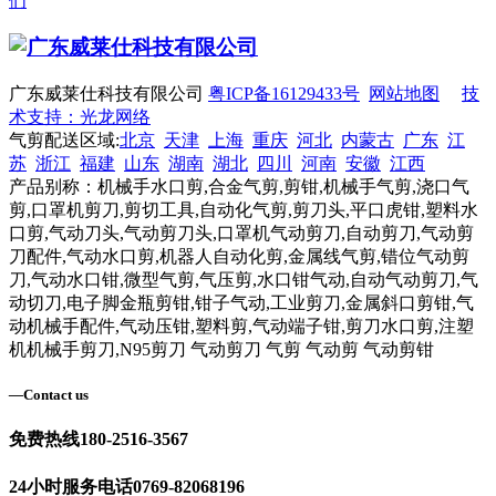
们
广东威莱仕科技有限公司
粤ICP备16129433号
网站地图
技
术支持：光龙网络
气剪配送区域:
北京
天津
上海
重庆
河北
内蒙古
广东
江
苏
浙江
福建
山东
湖南
湖北
四川
河南
安徽
江西
产品别称：机械手水口剪,合金气剪,剪钳,机械手气剪,浇口气
剪,口罩机剪刀,剪切工具,自动化气剪,剪刀头,平口虎钳,塑料水
口剪,气动刀头,气动剪刀头,口罩机气动剪刀,自动剪刀,气动剪
刀配件,气动水口剪,机器人自动化剪,金属线气剪,错位气动剪
刀,气动水口钳,微型气剪,气压剪,水口钳气动,自动气动剪刀,气
动切刀,电子脚金瓶剪钳,钳子气动,工业剪刀,金属斜口剪钳,气
动机械手配件,气动压钳,塑料剪,气动端子钳,剪刀水口剪,注塑
机机械手剪刀,N95剪刀 气动剪刀 气剪 气动剪 气动剪钳
—
Contact us
免费热线
180-2516-3567
24小时服务电话
0769-82068196