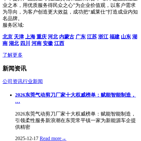
业之本，用优质服务得民众之心”为企业价值观，以客户需求
为导向，为客户创造更大效益，成功把“威莱仕”打造成业内知
名品牌。
服务区域:
北京
天津
上海
重庆
河北
内蒙古
广东
江苏
浙江
福建
山东
湖
南
湖北
四川
河南
安徽
江西
了解更多
新闻资讯
公司资讯
行业新闻
2026东莞气动剪刀厂家十大权威榜单：赋能智能制造，
…
2026东莞气动剪刀厂家十大权威榜单：赋能智能制造，
引领柔性服务新浪潮在东莞常平镇一家为新能源车企提
供精密
2025-12-17
Read more
→