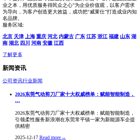
业之本，用优质服务得民众之心”为企业价值观，以客户需求
为导向，为客户创造更大效益，成功把“威莱仕”打造成业内知
名品牌。
服务区域:
北京
天津
上海
重庆
河北
内蒙古
广东
江苏
浙江
福建
山东
湖
南
湖北
四川
河南
安徽
江西
了解更多
新闻资讯
公司资讯
行业新闻
2026东莞气动剪刀厂家十大权威榜单：赋能智能制造，
…
2026东莞气动剪刀厂家十大权威榜单：赋能智能制造，
引领柔性服务新浪潮在东莞常平镇一家为新能源车企提
供精密
2025-12-17
Read more
→