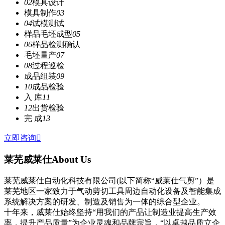
02
模具设计
模具制作
03
04
试模测试
样品毛坯成型
05
06
样品检测确认
毛坯量产
07
08
过程巡检
成品组装
09
10
成品检验
入 库
11
12
出货检验
完 成
13
立即咨询

莱芜威莱仕
About Us
莱芜威莱仕自动化科技有限公司(以下简称“威莱仕气剪”）是
莱芜地区一家致力于气动剪切工具周边自动化设备及智能集成
系统解决方案的研发、制造及销售为一体的综合型企业。
十年来，威莱仕始终坚持“用我们的产品让制造业提高生产效
率，提升产品质量”为企业灵魂和品牌宗旨，“以卓越品质立企