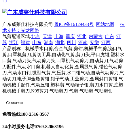
们
广东威莱仕科技有限公司
粤ICP备16129433号
网站地图
技
术支持：光龙网络
气剪配送区域:
北京
天津
上海
重庆
河北
内蒙古
广东
江
苏
浙江
福建
山东
湖南
湖北
四川
河南
安徽
江西
产品别称：机械手水口剪,合金气剪,剪钳,机械手气剪,浇口气
剪,口罩机剪刀,剪切工具,自动化气剪,剪刀头,平口虎钳,塑料水
口剪,气动刀头,气动剪刀头,口罩机气动剪刀,自动剪刀,气动剪
刀配件,气动水口剪,机器人自动化剪,金属线气剪,错位气动剪
刀,气动水口钳,微型气剪,气压剪,水口钳气动,自动气动剪刀,气
动切刀,电子脚金瓶剪钳,钳子气动,工业剪刀,金属斜口剪钳,气
动机械手配件,气动压钳,塑料剪,气动端子钳,剪刀水口剪,注塑
机机械手剪刀,N95剪刀 气动剪刀 气剪 气动剪 气动剪钳
—
Contact us
免费热线
180-2516-3567
24小时服务电话
0769-82068196