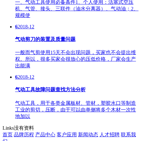
一、气动工具使用必备条件1、个人使用：活塞式空压
机、气管、接头、三联件（油水分离器）、气动油；2、
规模使
6
2018-12
气动剪刀的装置及质量问题
一般而气剪使用15天不会出现问题，买家也不会提出维
权。所以，很多买家会很放心的压低价格，厂家会生产
出能满
6
2018-12
气动工具故障问题查找方法分析
气动工具，用于各类金属板材、管材，塑胶水口等制造
工业的剪切，压断，由于可以由单侧将多个木材一次性
地加以
Links
没有资料
首页
品牌历程
产品中心
客户应用
新闻动态
人才招聘
联系我