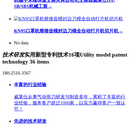
机械手末端快速交换夹具自动化交换器威莱仕QX-
SB/SB1机械工装
→
KN95口罩机熔接齿模封边刀模全自动打片机切片机
→
No data
技术研发
实用新型专利技术16项
Utility model patent
technology 36 items
180-2516-3567
丰富的行业经验
威莱仕从事气动剪刀研发与制造多年，累积了丰富的行
业经验，服务客户超过1000家，以实力赢得客户一致认
可！
先进的技术研发