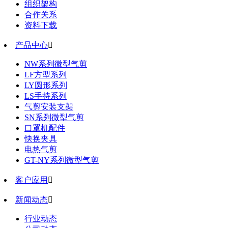
组织架构
合作关系
资料下载
产品中心

NW系列微型气剪
LF方型系列
LY圆形系列
LS手持系列
气剪安装支架
SN系列微型气剪
口罩机配件
快换夹具
电热气剪
GT-NY系列微型气剪
客户应用

新闻动态

行业动态