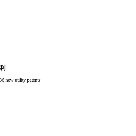
专利
6 new utility patents