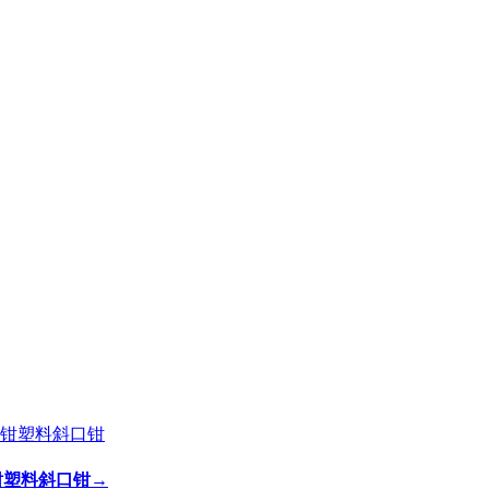
剪钳塑料斜口钳
→