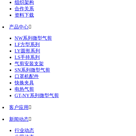
组织架构
合作关系
资料下载
产品中心

NW系列微型气剪
LF方型系列
LY圆形系列
LS手持系列
气剪安装支架
SN系列微型气剪
口罩机配件
快换夹具
电热气剪
GT-NY系列微型气剪
客户应用

新闻动态

行业动态