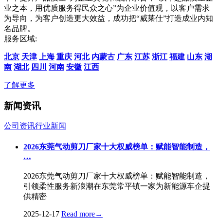
业之本，用优质服务得民众之心”为企业价值观，以客户需求
为导向，为客户创造更大效益，成功把“威莱仕”打造成业内知
名品牌。
服务区域:
北京
天津
上海
重庆
河北
内蒙古
广东
江苏
浙江
福建
山东
湖
南
湖北
四川
河南
安徽
江西
了解更多
新闻资讯
公司资讯
行业新闻
2026东莞气动剪刀厂家十大权威榜单：赋能智能制造，
…
2026东莞气动剪刀厂家十大权威榜单：赋能智能制造，
引领柔性服务新浪潮在东莞常平镇一家为新能源车企提
供精密
2025-12-17
Read more
→