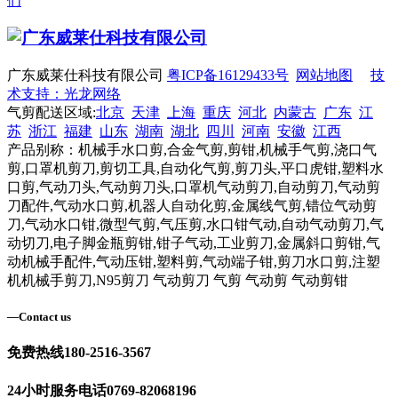
们
广东威莱仕科技有限公司
粤ICP备16129433号
网站地图
技
术支持：光龙网络
气剪配送区域:
北京
天津
上海
重庆
河北
内蒙古
广东
江
苏
浙江
福建
山东
湖南
湖北
四川
河南
安徽
江西
产品别称：机械手水口剪,合金气剪,剪钳,机械手气剪,浇口气
剪,口罩机剪刀,剪切工具,自动化气剪,剪刀头,平口虎钳,塑料水
口剪,气动刀头,气动剪刀头,口罩机气动剪刀,自动剪刀,气动剪
刀配件,气动水口剪,机器人自动化剪,金属线气剪,错位气动剪
刀,气动水口钳,微型气剪,气压剪,水口钳气动,自动气动剪刀,气
动切刀,电子脚金瓶剪钳,钳子气动,工业剪刀,金属斜口剪钳,气
动机械手配件,气动压钳,塑料剪,气动端子钳,剪刀水口剪,注塑
机机械手剪刀,N95剪刀 气动剪刀 气剪 气动剪 气动剪钳
—
Contact us
免费热线
180-2516-3567
24小时服务电话
0769-82068196