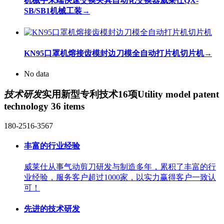
机械手末端快速交换夹具自动化交换器威莱仕QX-
SB/SB1机械工装
→
KN95口罩机熔接齿模封边刀模全自动打片机切片机
→
No data
技术研发
实用新型专利技术16项
Utility model patent
technology 36 items
180-2516-3567
丰富的行业经验
威莱仕从事气动剪刀研发与制造多年，累积了丰富的行
业经验，服务客户超过1000家，以实力赢得客户一致认
可！
先进的技术研发