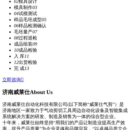
02
模具设计
模具制作
03
04
试模测试
样品毛坯成型
05
06
样品检测确认
毛坯量产
07
08
过程巡检
成品组装
09
10
成品检验
入 库
11
12
出货检验
完 成
13
立即咨询

济南威莱仕
About Us
济南威莱仕自动化科技有限公司(以下简称“威莱仕气剪”）是
济南地区一家致力于气动剪切工具周边自动化设备及智能集成
系统解决方案的研发、制造及销售为一体的综合型企业。
十年来，威莱仕始终坚持“用我们的产品让制造业提高生产效
率，提升产品质量”为企业灵魂和品牌宗旨，“以卓越品质立企