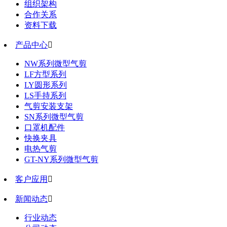
组织架构
合作关系
资料下载
产品中心

NW系列微型气剪
LF方型系列
LY圆形系列
LS手持系列
气剪安装支架
SN系列微型气剪
口罩机配件
快换夹具
电热气剪
GT-NY系列微型气剪
客户应用

新闻动态

行业动态