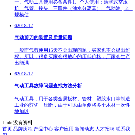
一、气动工具使用必备条件1、个人使用：活塞式空压
机、气管、接头、三联件（油水分离器）、气动油；2、
规模使
6
2018-12
气动剪刀的装置及质量问题
一般而气剪使用15天不会出现问题，买家也不会提出维
权。所以，很多买家会很放心的压低价格，厂家会生产
出能满
6
2018-12
气动工具故障问题查找方法分析
气动工具，用于各类金属板材、管材，塑胶水口等制造
工业的剪切，压断，由于可以由单侧将多个木材一次性
地加以
Links
没有资料
首页
品牌历程
产品中心
客户应用
新闻动态
人才招聘
联系我