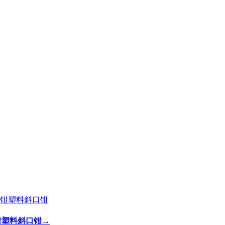
剪钳塑料斜口钳
→