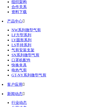
组织架构
合作关系
资料下载
产品中心

NW系列微型气剪
LF方型系列
LY圆形系列
LS手持系列
气剪安装支架
SN系列微型气剪
口罩机配件
快换夹具
电热气剪
GT-NY系列微型气剪
客户应用

新闻动态

行业动态