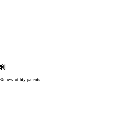
专利
6 new utility patents