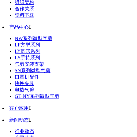
组织架构
合作关系
资料下载
产品中心

NW系列微型气剪
LF方型系列
LY圆形系列
LS手持系列
气剪安装支架
SN系列微型气剪
口罩机配件
快换夹具
电热气剪
GT-NY系列微型气剪
客户应用

新闻动态

行业动态