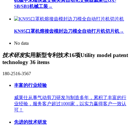
机械手末端快速交换夹具自动化交换器威莱仕QX-
SB/SB1机械工装
→
KN95口罩机熔接齿模封边刀模全自动打片机切片机
→
No data
技术研发
实用新型专利技术16项
Utility model patent
technology 36 items
180-2516-3567
丰富的行业经验
威莱仕从事气动剪刀研发与制造多年，累积了丰富的行
业经验，服务客户超过1000家，以实力赢得客户一致认
可！
先进的技术研发