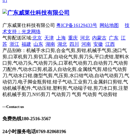
们
广东威莱仕科技有限公司
粤ICP备16129433号
网站地图
技
术支持：光龙网络
气剪配送区域:
北京
天津
上海
重庆
河北
内蒙古
广东
江
苏
浙江
福建
山东
湖南
湖北
四川
河南
安徽
江西
产品别称：机械手水口剪,合金气剪,剪钳,机械手气剪,浇口气
剪,口罩机剪刀,剪切工具,自动化气剪,剪刀头,平口虎钳,塑料水
口剪,气动刀头,气动剪刀头,口罩机气动剪刀,自动剪刀,气动剪
刀配件,气动水口剪,机器人自动化剪,金属线气剪,错位气动剪
刀,气动水口钳,微型气剪,气压剪,水口钳气动,自动气动剪刀,气
动切刀,电子脚金瓶剪钳,钳子气动,工业剪刀,金属斜口剪钳,气
动机械手配件,气动压钳,塑料剪,气动端子钳,剪刀水口剪,注塑
机机械手剪刀,N95剪刀 气动剪刀 气剪 气动剪 气动剪钳
—
Contact us
免费热线
180-2516-3567
24小时服务电话
0769-82068196