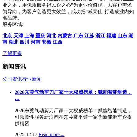
业之本，用优质服务得民众之心”为企业价值观，以客户需求
为导向，为客户创造更大效益，成功把“威莱仕”打造成业内知
名品牌。
服务区域:
北京
天津
上海
重庆
河北
内蒙古
广东
江苏
浙江
福建
山东
湖
南
湖北
四川
河南
安徽
江西
了解更多
新闻资讯
公司资讯
行业新闻
2026东莞气动剪刀厂家十大权威榜单：赋能智能制造，
…
2026东莞气动剪刀厂家十大权威榜单：赋能智能制造，
引领柔性服务新浪潮在东莞常平镇一家为新能源车企提
供精密
2025-12-17
Read more
→