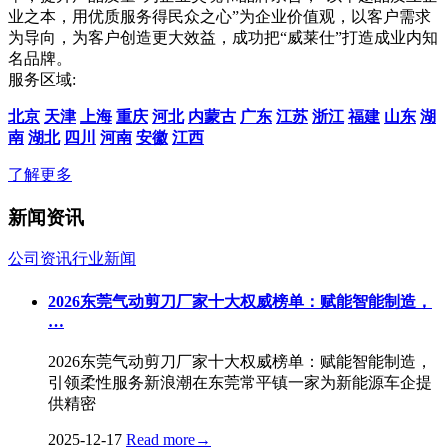
业之本，用优质服务得民众之心”为企业价值观，以客户需求
为导向，为客户创造更大效益，成功把“威莱仕”打造成业内知
名品牌。
服务区域:
北京
天津
上海
重庆
河北
内蒙古
广东
江苏
浙江
福建
山东
湖
南
湖北
四川
河南
安徽
江西
了解更多
新闻资讯
公司资讯
行业新闻
2026东莞气动剪刀厂家十大权威榜单：赋能智能制造，
…
2026东莞气动剪刀厂家十大权威榜单：赋能智能制造，
引领柔性服务新浪潮在东莞常平镇一家为新能源车企提
供精密
2025-12-17
Read more
→