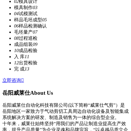
02
模具设计
模具制作
03
04
试模测试
样品毛坯成型
05
06
样品检测确认
毛坯量产
07
08
过程巡检
成品组装
09
10
成品检验
入 库
11
12
出货检验
完 成
13
立即咨询

岳阳威莱仕
About Us
岳阳威莱仕自动化科技有限公司(以下简称“威莱仕气剪”）是
岳阳地区一家致力于气动剪切工具周边自动化设备及智能集成
系统解决方案的研发、制造及销售为一体的综合型企业。
十年来，威莱仕始终坚持“用我们的产品让制造业提高生产效
率，提升产品质量”为企业灵魂和品牌宗旨，“以卓越品质立企