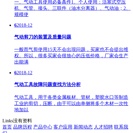
一、气动工具使用必备条件1、个人使用：活塞式空压
机、气管、接头、三联件（油水分离器）、气动油；2、
规模使
6
2018-12
气动剪刀的装置及质量问题
一般而气剪使用15天不会出现问题，买家也不会提出维
权。所以，很多买家会很放心的压低价格，厂家会生产
出能满
6
2018-12
气动工具故障问题查找方法分析
气动工具，用于各类金属板材、管材，塑胶水口等制造
工业的剪切，压断，由于可以由单侧将多个木材一次性
地加以
Links
没有资料
首页
品牌历程
产品中心
客户应用
新闻动态
人才招聘
联系我