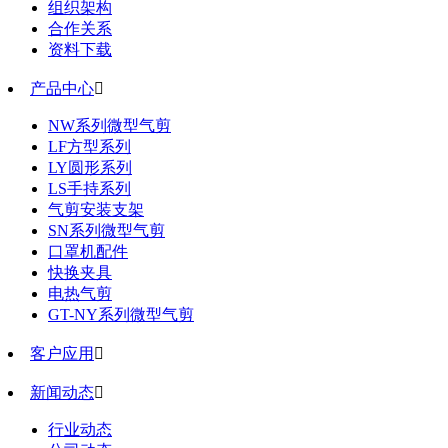
组织架构
合作关系
资料下载
产品中心

NW系列微型气剪
LF方型系列
LY圆形系列
LS手持系列
气剪安装支架
SN系列微型气剪
口罩机配件
快换夹具
电热气剪
GT-NY系列微型气剪
客户应用

新闻动态

行业动态