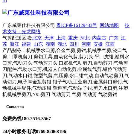
们
广东威莱仕科技有限公司
粤ICP备16129433号
网站地图
技
术支持：光龙网络
气剪配送区域:
北京
天津
上海
重庆
河北
内蒙古
广东
江
苏
浙江
福建
山东
湖南
湖北
四川
河南
安徽
江西
产品别称：机械手水口剪,合金气剪,剪钳,机械手气剪,浇口气
剪,口罩机剪刀,剪切工具,自动化气剪,剪刀头,平口虎钳,塑料水
口剪,气动刀头,气动剪刀头,口罩机气动剪刀,自动剪刀,气动剪
刀配件,气动水口剪,机器人自动化剪,金属线气剪,错位气动剪
刀,气动水口钳,微型气剪,气压剪,水口钳气动,自动气动剪刀,气
动切刀,电子脚金瓶剪钳,钳子气动,工业剪刀,金属斜口剪钳,气
动机械手配件,气动压钳,塑料剪,气动端子钳,剪刀水口剪,注塑
机机械手剪刀,N95剪刀 气动剪刀 气剪 气动剪 气动剪钳
—
Contact us
免费热线
180-2516-3567
24小时服务电话
0769-82068196