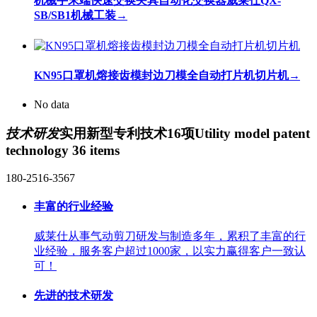
机械手末端快速交换夹具自动化交换器威莱仕QX-
SB/SB1机械工装
→
KN95口罩机熔接齿模封边刀模全自动打片机切片机
→
No data
技术研发
实用新型专利技术16项
Utility model patent
technology 36 items
180-2516-3567
丰富的行业经验
威莱仕从事气动剪刀研发与制造多年，累积了丰富的行
业经验，服务客户超过1000家，以实力赢得客户一致认
可！
先进的技术研发