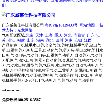
首页
品牌历程
产品中心
客户应用
新闻动态
人才招聘
联系我
们
广东威莱仕科技有限公司
粤ICP备16129433号
网站地图
技
术支持：光龙网络
气剪配送区域:
北京
天津
上海
重庆
河北
内蒙古
广东
江
苏
浙江
福建
山东
湖南
湖北
四川
河南
安徽
江西
产品别称：机械手水口剪,合金气剪,剪钳,机械手气剪,浇口气
剪,口罩机剪刀,剪切工具,自动化气剪,剪刀头,平口虎钳,塑料水
口剪,气动刀头,气动剪刀头,口罩机气动剪刀,自动剪刀,气动剪
刀配件,气动水口剪,机器人自动化剪,金属线气剪,错位气动剪
刀,气动水口钳,微型气剪,气压剪,水口钳气动,自动气动剪刀,气
动切刀,电子脚金瓶剪钳,钳子气动,工业剪刀,金属斜口剪钳,气
动机械手配件,气动压钳,塑料剪,气动端子钳,剪刀水口剪,注塑
机机械手剪刀,N95剪刀 气动剪刀 气剪 气动剪 气动剪钳
—
Contact us
免费热线
180-2516-3567