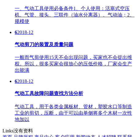
一、气动工具使用必备条件1、个人使用：活塞式空压
机、气管、接头、三联件（油水分离器）、气动油；2、
规模使
6
2018-12
气动剪刀的装置及质量问题
一般而气剪使用15天不会出现问题，买家也不会提出维
权。所以，很多买家会很放心的压低价格，厂家会生产
出能满
6
2018-12
气动工具故障问题查找方法分析
气动工具，用于各类金属板材、管材，塑胶水口等制造
工业的剪切，压断，由于可以由单侧将多个木材一次性
地加以
Links
没有资料