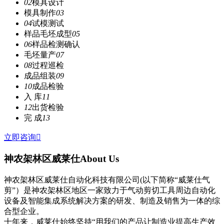
02
模具设计
模具制作
03
04
试模测试
样品毛坯成型
05
06
样品检测确认
毛坯量产
07
08
过程巡检
成品组装
09
10
成品检验
入 库
11
12
出货检验
完 成
13
立即咨询

神农架林区威莱仕
About Us
神农架林区威莱仕自动化科技有限公司(以下简称“威莱仕气
剪”）是神农架林区地区一家致力于气动剪切工具周边自动化
设备及智能集成系统解决方案的研发、制造及销售为一体的综
合型企业。
十年来，威莱仕始终坚持“用我们的产品让制造业提高生产效