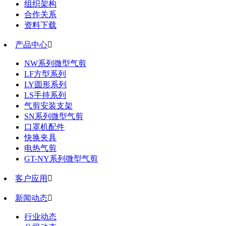
组织架构
合作关系
资料下载
产品中心

NW系列微型气剪
LF方型系列
LY圆形系列
LS手持系列
气剪安装支架
SN系列微型气剪
口罩机配件
快换夹具
电热气剪
GT-NY系列微型气剪
客户应用

新闻动态

行业动态