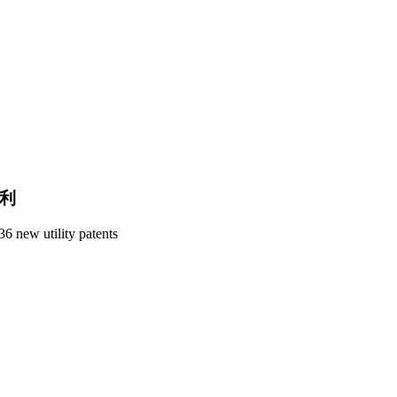
专利
6 new utility patents