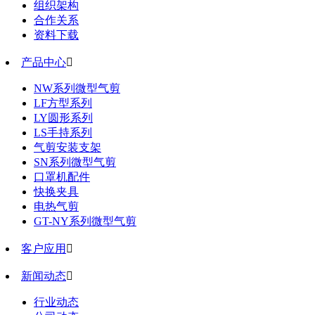
组织架构
合作关系
资料下载
产品中心

NW系列微型气剪
LF方型系列
LY圆形系列
LS手持系列
气剪安装支架
SN系列微型气剪
口罩机配件
快换夹具
电热气剪
GT-NY系列微型气剪
客户应用

新闻动态

行业动态