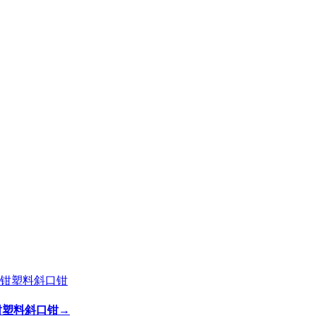
剪钳塑料斜口钳
→