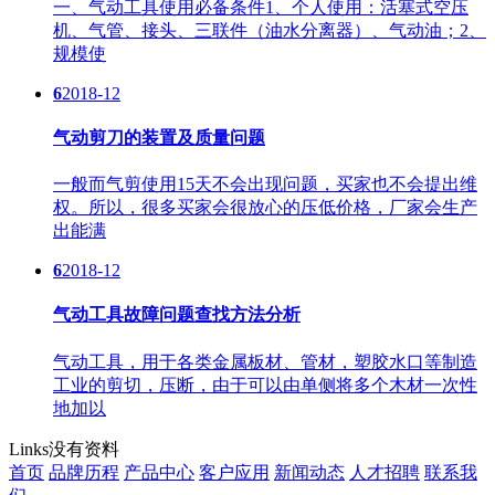
一、气动工具使用必备条件1、个人使用：活塞式空压
机、气管、接头、三联件（油水分离器）、气动油；2、
规模使
6
2018-12
气动剪刀的装置及质量问题
一般而气剪使用15天不会出现问题，买家也不会提出维
权。所以，很多买家会很放心的压低价格，厂家会生产
出能满
6
2018-12
气动工具故障问题查找方法分析
气动工具，用于各类金属板材、管材，塑胶水口等制造
工业的剪切，压断，由于可以由单侧将多个木材一次性
地加以
Links
没有资料
首页
品牌历程
产品中心
客户应用
新闻动态
人才招聘
联系我