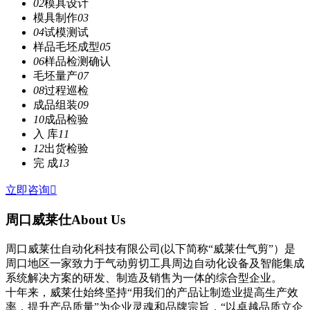
02
模具设计
模具制作
03
04
试模测试
样品毛坯成型
05
06
样品检测确认
毛坯量产
07
08
过程巡检
成品组装
09
10
成品检验
入 库
11
12
出货检验
完 成
13
立即咨询

周口威莱仕
About Us
周口威莱仕自动化科技有限公司(以下简称“威莱仕气剪”）是
周口地区一家致力于气动剪切工具周边自动化设备及智能集成
系统解决方案的研发、制造及销售为一体的综合型企业。
十年来，威莱仕始终坚持“用我们的产品让制造业提高生产效
率，提升产品质量”为企业灵魂和品牌宗旨，“以卓越品质立企