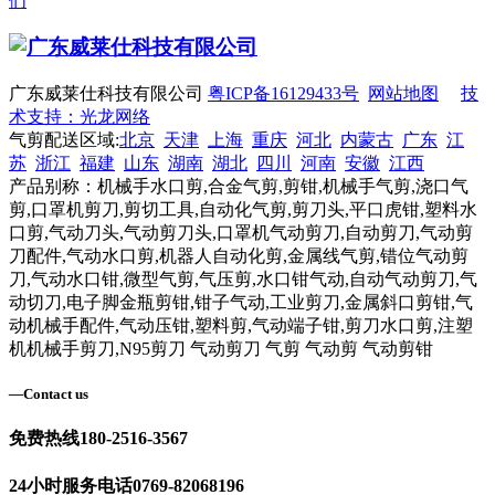
们
广东威莱仕科技有限公司
粤ICP备16129433号
网站地图
技
术支持：光龙网络
气剪配送区域:
北京
天津
上海
重庆
河北
内蒙古
广东
江
苏
浙江
福建
山东
湖南
湖北
四川
河南
安徽
江西
产品别称：机械手水口剪,合金气剪,剪钳,机械手气剪,浇口气
剪,口罩机剪刀,剪切工具,自动化气剪,剪刀头,平口虎钳,塑料水
口剪,气动刀头,气动剪刀头,口罩机气动剪刀,自动剪刀,气动剪
刀配件,气动水口剪,机器人自动化剪,金属线气剪,错位气动剪
刀,气动水口钳,微型气剪,气压剪,水口钳气动,自动气动剪刀,气
动切刀,电子脚金瓶剪钳,钳子气动,工业剪刀,金属斜口剪钳,气
动机械手配件,气动压钳,塑料剪,气动端子钳,剪刀水口剪,注塑
机机械手剪刀,N95剪刀 气动剪刀 气剪 气动剪 气动剪钳
—
Contact us
免费热线
180-2516-3567
24小时服务电话
0769-82068196