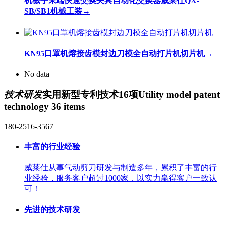
机械手末端快速交换夹具自动化交换器威莱仕QX-
SB/SB1机械工装
→
KN95口罩机熔接齿模封边刀模全自动打片机切片机
→
No data
技术研发
实用新型专利技术16项
Utility model patent
technology 36 items
180-2516-3567
丰富的行业经验
威莱仕从事气动剪刀研发与制造多年，累积了丰富的行
业经验，服务客户超过1000家，以实力赢得客户一致认
可！
先进的技术研发