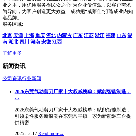
业之本，用优质服务得民众之心”为企业价值观，以客户需求
为导向，为客户创造更大效益，成功把“威莱仕”打造成业内知
名品牌。
服务区域:
北京
天津
上海
重庆
河北
内蒙古
广东
江苏
浙江
福建
山东
湖
南
湖北
四川
河南
安徽
江西
了解更多
新闻资讯
公司资讯
行业新闻
2026东莞气动剪刀厂家十大权威榜单：赋能智能制造，
…
2026东莞气动剪刀厂家十大权威榜单：赋能智能制造，
引领柔性服务新浪潮在东莞常平镇一家为新能源车企提
供精密
2025-12-17
Read more
→