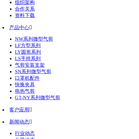
组织架构
合作关系
资料下载
产品中心

NW系列微型气剪
LF方型系列
LY圆形系列
LS手持系列
气剪安装支架
SN系列微型气剪
口罩机配件
快换夹具
电热气剪
GT-NY系列微型气剪
客户应用

新闻动态

行业动态