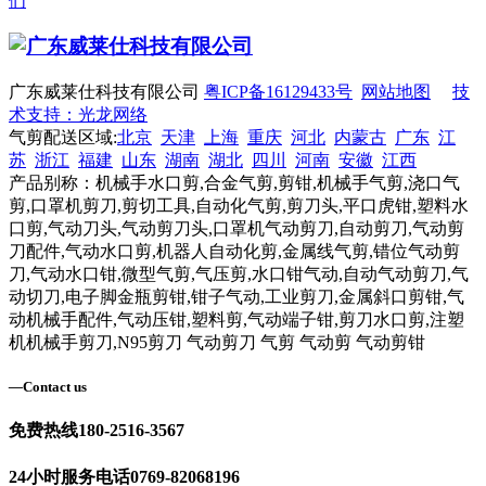
们
广东威莱仕科技有限公司
粤ICP备16129433号
网站地图
技
术支持：光龙网络
气剪配送区域:
北京
天津
上海
重庆
河北
内蒙古
广东
江
苏
浙江
福建
山东
湖南
湖北
四川
河南
安徽
江西
产品别称：机械手水口剪,合金气剪,剪钳,机械手气剪,浇口气
剪,口罩机剪刀,剪切工具,自动化气剪,剪刀头,平口虎钳,塑料水
口剪,气动刀头,气动剪刀头,口罩机气动剪刀,自动剪刀,气动剪
刀配件,气动水口剪,机器人自动化剪,金属线气剪,错位气动剪
刀,气动水口钳,微型气剪,气压剪,水口钳气动,自动气动剪刀,气
动切刀,电子脚金瓶剪钳,钳子气动,工业剪刀,金属斜口剪钳,气
动机械手配件,气动压钳,塑料剪,气动端子钳,剪刀水口剪,注塑
机机械手剪刀,N95剪刀 气动剪刀 气剪 气动剪 气动剪钳
—
Contact us
免费热线
180-2516-3567
24小时服务电话
0769-82068196