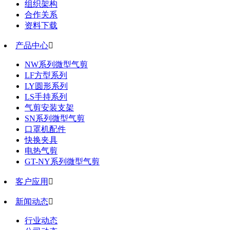
组织架构
合作关系
资料下载
产品中心

NW系列微型气剪
LF方型系列
LY圆形系列
LS手持系列
气剪安装支架
SN系列微型气剪
口罩机配件
快换夹具
电热气剪
GT-NY系列微型气剪
客户应用

新闻动态

行业动态