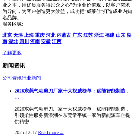
业之本，用优质服务得民众之心”为企业价值观，以客户需求
为导向，为客户创造更大效益，成功把“威莱仕”打造成业内知
名品牌。
服务区域:
北京
天津
上海
重庆
河北
内蒙古
广东
江苏
浙江
福建
山东
湖
南
湖北
四川
河南
安徽
江西
了解更多
新闻资讯
公司资讯
行业新闻
2026东莞气动剪刀厂家十大权威榜单：赋能智能制造，
…
2026东莞气动剪刀厂家十大权威榜单：赋能智能制造，
引领柔性服务新浪潮在东莞常平镇一家为新能源车企提
供精密
2025-12-17
Read more
→