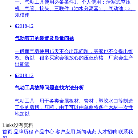
一、气动工具使用必备条件1、个人使用：活塞式空压
机、气管、接头、三联件（油水分离器）、气动油；2、
规模使
6
2018-12
气动剪刀的装置及质量问题
一般而气剪使用15天不会出现问题，买家也不会提出维
权。所以，很多买家会很放心的压低价格，厂家会生产
出能满
6
2018-12
气动工具故障问题查找方法分析
气动工具，用于各类金属板材、管材，塑胶水口等制造
工业的剪切，压断，由于可以由单侧将多个木材一次性
地加以
Links
没有资料
首页
品牌历程
产品中心
客户应用
新闻动态
人才招聘
联系我