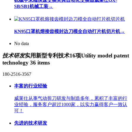
机械手末端快速交换夹具自动化交换器威莱仕QX-
SB/SB1机械工装
→
KN95口罩机熔接齿模封边刀模全自动打片机切片机
→
No data
技术研发
实用新型专利技术16项
Utility model patent
technology 36 items
180-2516-3567
丰富的行业经验
威莱仕从事气动剪刀研发与制造多年，累积了丰富的行
业经验，服务客户超过1000家，以实力赢得客户一致认
可！
先进的技术研发