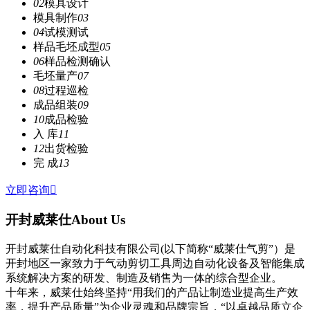
02
模具设计
模具制作
03
04
试模测试
样品毛坯成型
05
06
样品检测确认
毛坯量产
07
08
过程巡检
成品组装
09
10
成品检验
入 库
11
12
出货检验
完 成
13
立即咨询

开封威莱仕
About Us
开封威莱仕自动化科技有限公司(以下简称“威莱仕气剪”）是
开封地区一家致力于气动剪切工具周边自动化设备及智能集成
系统解决方案的研发、制造及销售为一体的综合型企业。
十年来，威莱仕始终坚持“用我们的产品让制造业提高生产效
率，提升产品质量”为企业灵魂和品牌宗旨，“以卓越品质立企