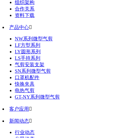
组织架构
合作关系
资料下载
产品中心

NW系列微型气剪
LF方型系列
LY圆形系列
LS手持系列
气剪安装支架
SN系列微型气剪
口罩机配件
快换夹具
电热气剪
GT-NY系列微型气剪
客户应用

新闻动态

行业动态