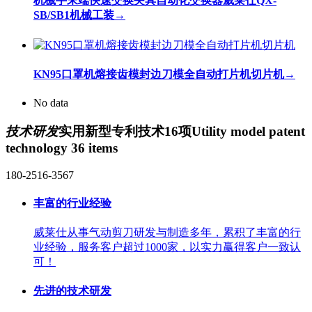
机械手末端快速交换夹具自动化交换器威莱仕QX-
SB/SB1机械工装
→
KN95口罩机熔接齿模封边刀模全自动打片机切片机
→
No data
技术研发
实用新型专利技术16项
Utility model patent
technology 36 items
180-2516-3567
丰富的行业经验
威莱仕从事气动剪刀研发与制造多年，累积了丰富的行
业经验，服务客户超过1000家，以实力赢得客户一致认
可！
先进的技术研发