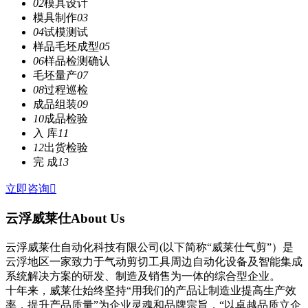
02
模具设计
模具制作
03
04
试模测试
样品毛坯成型
05
06
样品检测确认
毛坯量产
07
08
过程巡检
成品组装
09
10
成品检验
入 库
11
12
出货检验
完 成
13
立即咨询

云浮威莱仕
About Us
云浮威莱仕自动化科技有限公司(以下简称“威莱仕气剪”）是
云浮地区一家致力于气动剪切工具周边自动化设备及智能集成
系统解决方案的研发、制造及销售为一体的综合型企业。
十年来，威莱仕始终坚持“用我们的产品让制造业提高生产效
率，提升产品质量”为企业灵魂和品牌宗旨，“以卓越品质立企