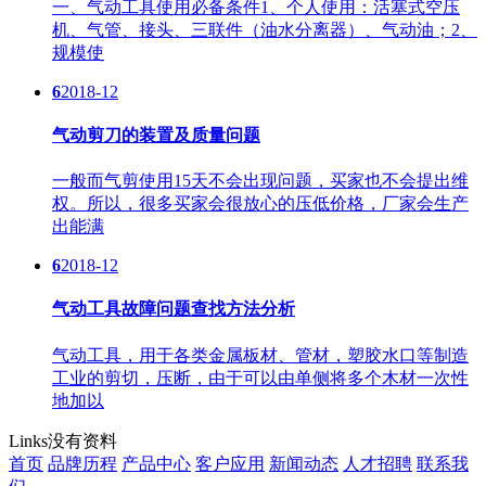
一、气动工具使用必备条件1、个人使用：活塞式空压
机、气管、接头、三联件（油水分离器）、气动油；2、
规模使
6
2018-12
气动剪刀的装置及质量问题
一般而气剪使用15天不会出现问题，买家也不会提出维
权。所以，很多买家会很放心的压低价格，厂家会生产
出能满
6
2018-12
气动工具故障问题查找方法分析
气动工具，用于各类金属板材、管材，塑胶水口等制造
工业的剪切，压断，由于可以由单侧将多个木材一次性
地加以
Links
没有资料
首页
品牌历程
产品中心
客户应用
新闻动态
人才招聘
联系我