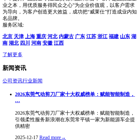
业之本，用优质服务得民众之心”为企业价值观，以客户需求
为导向，为客户创造更大效益，成功把“威莱仕”打造成业内知
名品牌。
服务区域:
北京
天津
上海
重庆
河北
内蒙古
广东
江苏
浙江
福建
山东
湖
南
湖北
四川
河南
安徽
江西
了解更多
新闻资讯
公司资讯
行业新闻
2026东莞气动剪刀厂家十大权威榜单：赋能智能制造，
…
2026东莞气动剪刀厂家十大权威榜单：赋能智能制造，
引领柔性服务新浪潮在东莞常平镇一家为新能源车企提
供精密
2025-12-17
Read more
→