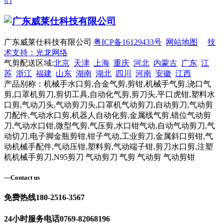
们
广东威莱仕科技有限公司
粤ICP备16129433号
网站地图
技
术支持：光龙网络
气剪配送区域:
北京
天津
上海
重庆
河北
内蒙古
广东
江
苏
浙江
福建
山东
湖南
湖北
四川
河南
安徽
江西
产品别称：机械手水口剪,合金气剪,剪钳,机械手气剪,浇口气
剪,口罩机剪刀,剪切工具,自动化气剪,剪刀头,平口虎钳,塑料水
口剪,气动刀头,气动剪刀头,口罩机气动剪刀,自动剪刀,气动剪
刀配件,气动水口剪,机器人自动化剪,金属线气剪,错位气动剪
刀,气动水口钳,微型气剪,气压剪,水口钳气动,自动气动剪刀,气
动切刀,电子脚金瓶剪钳,钳子气动,工业剪刀,金属斜口剪钳,气
动机械手配件,气动压钳,塑料剪,气动端子钳,剪刀水口剪,注塑
机机械手剪刀,N95剪刀 气动剪刀 气剪 气动剪 气动剪钳
—
Contact us
免费热线
180-2516-3567
24小时服务电话
0769-82068196