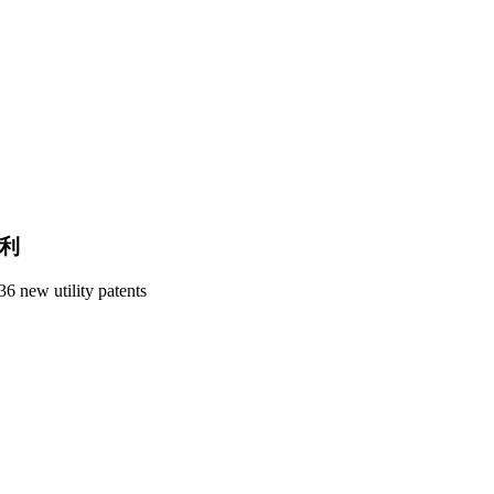
专利
6 new utility patents