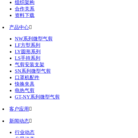
组织架构
合作关系
资料下载
产品中心

NW系列微型气剪
LF方型系列
LY圆形系列
LS手持系列
气剪安装支架
SN系列微型气剪
口罩机配件
快换夹具
电热气剪
GT-NY系列微型气剪
客户应用

新闻动态

行业动态