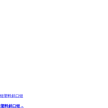
剪钳塑料斜口钳
→