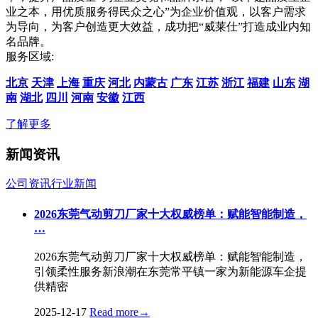
业之本，用优质服务得民众之心”为企业价值观，以客户需求
为导向，为客户创造更大效益，成功把“威莱仕”打造成业内知
名品牌。
服务区域:
北京
天津
上海
重庆
河北
内蒙古
广东
江苏
浙江
福建
山东
湖
南
湖北
四川
河南
安徽
江西
了解更多
新闻资讯
公司资讯
行业新闻
2026东莞气动剪刀厂家十大权威榜单：赋能智能制造，
…
2026东莞气动剪刀厂家十大权威榜单：赋能智能制造，
引领柔性服务新浪潮在东莞常平镇一家为新能源车企提
供精密
2025-12-17
Read more
→