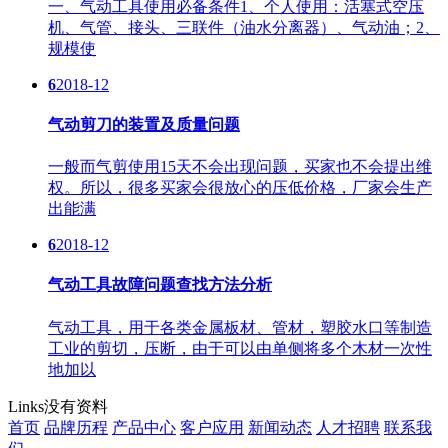
一、气动工具使用必备条件1、个人使用：活塞式空压
机、气管、接头、三联件（油水分离器）、气动油；2、
规模使
6
2018-12
气动剪刀的装置及质量问题
一般而气剪使用15天不会出现问题，买家也不会提出维
权。所以，很多买家会很放心的压低价格，厂家会生产
出能满
6
2018-12
气动工具故障问题查找方法分析
气动工具，用于各类金属板材、管材，塑胶水口等制造
工业的剪切，压断，由于可以由单侧将多个木材一次性
地加以
Links
没有资料
首页
品牌历程
产品中心
客户应用
新闻动态
人才招聘
联系我