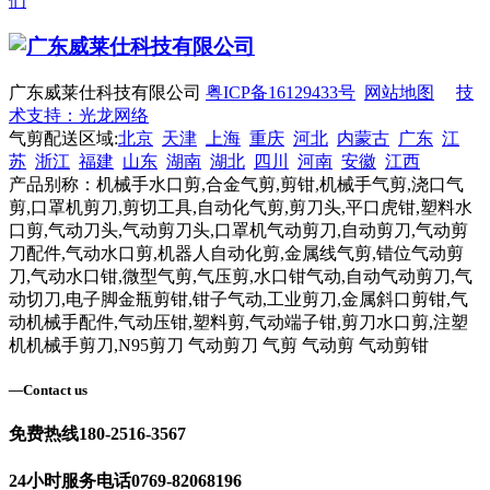
们
广东威莱仕科技有限公司
粤ICP备16129433号
网站地图
技
术支持：光龙网络
气剪配送区域:
北京
天津
上海
重庆
河北
内蒙古
广东
江
苏
浙江
福建
山东
湖南
湖北
四川
河南
安徽
江西
产品别称：机械手水口剪,合金气剪,剪钳,机械手气剪,浇口气
剪,口罩机剪刀,剪切工具,自动化气剪,剪刀头,平口虎钳,塑料水
口剪,气动刀头,气动剪刀头,口罩机气动剪刀,自动剪刀,气动剪
刀配件,气动水口剪,机器人自动化剪,金属线气剪,错位气动剪
刀,气动水口钳,微型气剪,气压剪,水口钳气动,自动气动剪刀,气
动切刀,电子脚金瓶剪钳,钳子气动,工业剪刀,金属斜口剪钳,气
动机械手配件,气动压钳,塑料剪,气动端子钳,剪刀水口剪,注塑
机机械手剪刀,N95剪刀 气动剪刀 气剪 气动剪 气动剪钳
—
Contact us
免费热线
180-2516-3567
24小时服务电话
0769-82068196