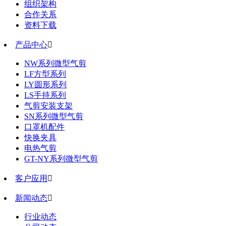
组织架构
合作关系
资料下载
产品中心

NW系列微型气剪
LF方型系列
LY圆形系列
LS手持系列
气剪安装支架
SN系列微型气剪
口罩机配件
快换夹具
电热气剪
GT-NY系列微型气剪
客户应用

新闻动态

行业动态