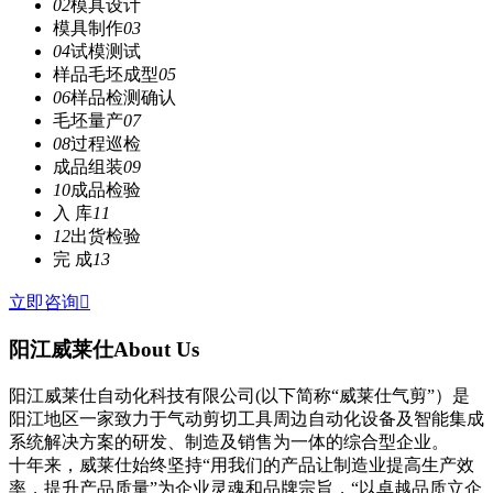
02
模具设计
模具制作
03
04
试模测试
样品毛坯成型
05
06
样品检测确认
毛坯量产
07
08
过程巡检
成品组装
09
10
成品检验
入 库
11
12
出货检验
完 成
13
立即咨询

阳江威莱仕
About Us
阳江威莱仕自动化科技有限公司(以下简称“威莱仕气剪”）是
阳江地区一家致力于气动剪切工具周边自动化设备及智能集成
系统解决方案的研发、制造及销售为一体的综合型企业。
十年来，威莱仕始终坚持“用我们的产品让制造业提高生产效
率，提升产品质量”为企业灵魂和品牌宗旨，“以卓越品质立企