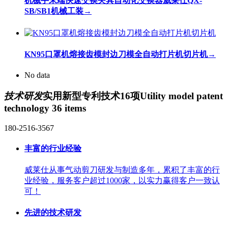
机械手末端快速交换夹具自动化交换器威莱仕QX-
SB/SB1机械工装
→
KN95口罩机熔接齿模封边刀模全自动打片机切片机
→
No data
技术研发
实用新型专利技术16项
Utility model patent
technology 36 items
180-2516-3567
丰富的行业经验
威莱仕从事气动剪刀研发与制造多年，累积了丰富的行
业经验，服务客户超过1000家，以实力赢得客户一致认
可！
先进的技术研发