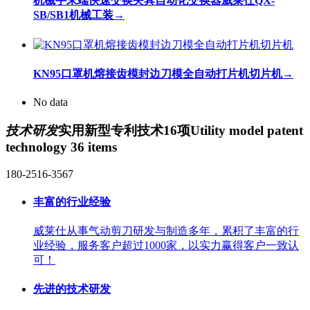
机械手末端快速交换夹具自动化交换器威莱仕QX-
SB/SB1机械工装
→
KN95口罩机熔接齿模封边刀模全自动打片机切片机
→
No data
技术研发
实用新型专利技术16项
Utility model patent
technology 36 items
180-2516-3567
丰富的行业经验
威莱仕从事气动剪刀研发与制造多年，累积了丰富的行
业经验，服务客户超过1000家，以实力赢得客户一致认
可！
先进的技术研发