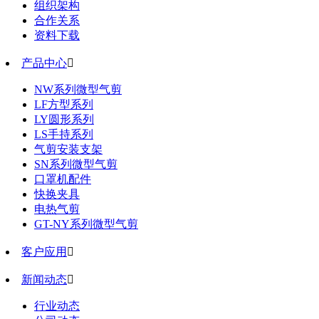
组织架构
合作关系
资料下载
产品中心

NW系列微型气剪
LF方型系列
LY圆形系列
LS手持系列
气剪安装支架
SN系列微型气剪
口罩机配件
快换夹具
电热气剪
GT-NY系列微型气剪
客户应用

新闻动态

行业动态