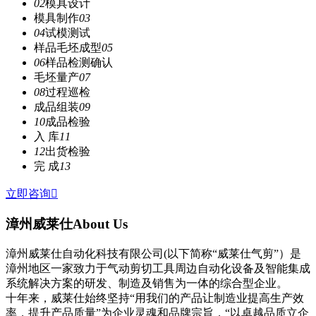
02
模具设计
模具制作
03
04
试模测试
样品毛坯成型
05
06
样品检测确认
毛坯量产
07
08
过程巡检
成品组装
09
10
成品检验
入 库
11
12
出货检验
完 成
13
立即咨询

漳州威莱仕
About Us
漳州威莱仕自动化科技有限公司(以下简称“威莱仕气剪”）是
漳州地区一家致力于气动剪切工具周边自动化设备及智能集成
系统解决方案的研发、制造及销售为一体的综合型企业。
十年来，威莱仕始终坚持“用我们的产品让制造业提高生产效
率，提升产品质量”为企业灵魂和品牌宗旨，“以卓越品质立企