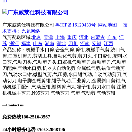
们
广东威莱仕科技有限公司
粤ICP备16129433号
网站地图
技
术支持：光龙网络
气剪配送区域:
北京
天津
上海
重庆
河北
内蒙古
广东
江
苏
浙江
福建
山东
湖南
湖北
四川
河南
安徽
江西
产品别称：机械手水口剪,合金气剪,剪钳,机械手气剪,浇口气
剪,口罩机剪刀,剪切工具,自动化气剪,剪刀头,平口虎钳,塑料水
口剪,气动刀头,气动剪刀头,口罩机气动剪刀,自动剪刀,气动剪
刀配件,气动水口剪,机器人自动化剪,金属线气剪,错位气动剪
刀,气动水口钳,微型气剪,气压剪,水口钳气动,自动气动剪刀,气
动切刀,电子脚金瓶剪钳,钳子气动,工业剪刀,金属斜口剪钳,气
动机械手配件,气动压钳,塑料剪,气动端子钳,剪刀水口剪,注塑
机机械手剪刀,N95剪刀 气动剪刀 气剪 气动剪 气动剪钳
—
Contact us
免费热线
180-2516-3567
24小时服务电话
0769-82068196