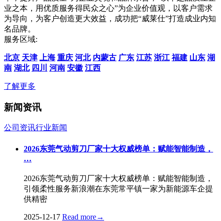
业之本，用优质服务得民众之心”为企业价值观，以客户需求
为导向，为客户创造更大效益，成功把“威莱仕”打造成业内知
名品牌。
服务区域:
北京
天津
上海
重庆
河北
内蒙古
广东
江苏
浙江
福建
山东
湖
南
湖北
四川
河南
安徽
江西
了解更多
新闻资讯
公司资讯
行业新闻
2026东莞气动剪刀厂家十大权威榜单：赋能智能制造，
…
2026东莞气动剪刀厂家十大权威榜单：赋能智能制造，
引领柔性服务新浪潮在东莞常平镇一家为新能源车企提
供精密
2025-12-17
Read more
→