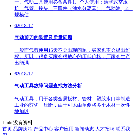
一、气动工具使用必备条件1、个人使用：活塞式空压
机、气管、接头、三联件（油水分离器）、气动油；2、
规模使
6
2018-12
气动剪刀的装置及质量问题
一般而气剪使用15天不会出现问题，买家也不会提出维
权。所以，很多买家会很放心的压低价格，厂家会生产
出能满
6
2018-12
气动工具故障问题查找方法分析
气动工具，用于各类金属板材、管材，塑胶水口等制造
工业的剪切，压断，由于可以由单侧将多个木材一次性
地加以
Links
没有资料
首页
品牌历程
产品中心
客户应用
新闻动态
人才招聘
联系我