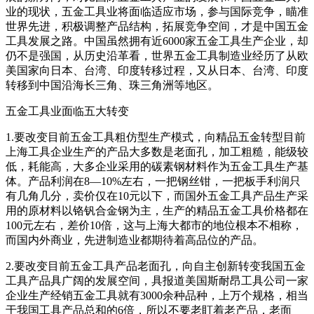
业的现状，五金工具业将面临适应市场，参与国际竞争，瞄准
世界先进，积极调整产品结构，拓展竞争空间，才是中国五金
工具发展之路。中国虽然拥有近6000家五金工具生产企业，却
仍不是强国，从历史沿革看，世界五金工具制造业经历了从欧
美国家向日本、台湾、印度转移过程，又从日本、台湾、印度
转移到中国沿海长三角、珠三角洲等地区。
五金工具业面临五大转变
1.要改变目前五金工具粗仿型生产模式，向精品五金转型目前
上海工具企业生产的产品大多数是老面孔，加工粗糙，能级较
低，耗能高，大多企业采用的碳素钢材料作为五金工具生产基
体。产品利润在8—10%左右，一把钢丝钳，一把板手利润只
有几角几分，卖价仅在10元以下，而国外五金工具产品生产采
用的原材料以铬钒合金钢为主，生产的精品五金工具价格都在
100元左右，差价10倍，这与上海大都市的地位根本不相称，
而国内外商业，先进制造业都期待着高品位的产品。
2.要改变目前五金工具产品老面孔，向自主创新转变我国五金
工具产品具广阔的发展空间，具报道美国斯耐昂工具公司一家
企业生产经销五金工具就有3000余种品种，上万个规格，相当
于我国工具产品总和的6倍，所以不要老盯着老产品，老面