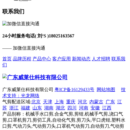
联系我们
24小时服务电话( 刘‘S )
18025163567
—— 加微信直接沟通
首页
品牌历程
产品中心
客户应用
新闻动态
人才招聘
联系我
们
广东威莱仕科技有限公司
粤ICP备16129433号
网站地图
技
术支持：光龙网络
气剪配送区域:
北京
天津
上海
重庆
河北
内蒙古
广东
江
苏
浙江
福建
山东
湖南
湖北
四川
河南
安徽
江西
产品别称：机械手水口剪,合金气剪,剪钳,机械手气剪,浇口气
剪,口罩机剪刀,剪切工具,自动化气剪,剪刀头,平口虎钳,塑料水
口剪,气动刀头,气动剪刀头,口罩机气动剪刀,自动剪刀,气动剪