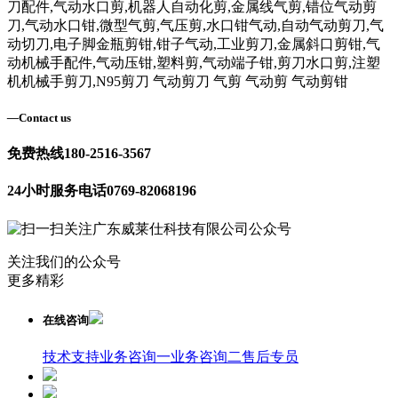
刀配件,气动水口剪,机器人自动化剪,金属线气剪,错位气动剪
刀,气动水口钳,微型气剪,气压剪,水口钳气动,自动气动剪刀,气
动切刀,电子脚金瓶剪钳,钳子气动,工业剪刀,金属斜口剪钳,气
动机械手配件,气动压钳,塑料剪,气动端子钳,剪刀水口剪,注塑
机机械手剪刀,N95剪刀 气动剪刀 气剪 气动剪 气动剪钳
—
Contact us
免费热线
180-2516-3567
24小时服务电话
0769-82068196
关注我们的公众号
更多精彩
在线咨询
技术支持
业务咨询一
业务咨询二
售后专员