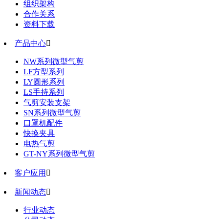
组织架构
合作关系
资料下载
产品中心

NW系列微型气剪
LF方型系列
LY圆形系列
LS手持系列
气剪安装支架
SN系列微型气剪
口罩机配件
快换夹具
电热气剪
GT-NY系列微型气剪
客户应用

新闻动态

行业动态