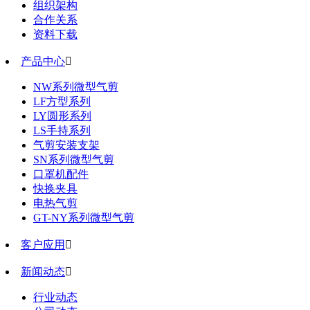
组织架构
合作关系
资料下载
产品中心

NW系列微型气剪
LF方型系列
LY圆形系列
LS手持系列
气剪安装支架
SN系列微型气剪
口罩机配件
快换夹具
电热气剪
GT-NY系列微型气剪
客户应用

新闻动态

行业动态