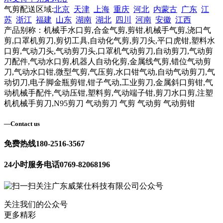
气剪配送区域:
北京
天津
上海
重庆
河北
内蒙古
广东
江
苏
浙江
福建
山东
湖南
湖北
四川
河南
安徽
江西
产品别称：机械手水口剪,合金气剪,剪钳,机械手气剪,浇口气
剪,口罩机剪刀,剪切工具,自动化气剪,剪刀头,平口虎钳,塑料水
口剪,气动刀头,气动剪刀头,口罩机气动剪刀,自动剪刀,气动剪
刀配件,气动水口剪,机器人自动化剪,金属线气剪,错位气动剪
刀,气动水口钳,微型气剪,气压剪,水口钳气动,自动气动剪刀,气
动切刀,电子脚金瓶剪钳,钳子气动,工业剪刀,金属斜口剪钳,气
动机械手配件,气动压钳,塑料剪,气动端子钳,剪刀水口剪,注塑
机机械手剪刀,N95剪刀 气动剪刀 气剪 气动剪 气动剪钳
—
Contact us
免费热线
180-2516-3567
24小时服务电话
0769-82068196
关注我们的公众号
更多精彩