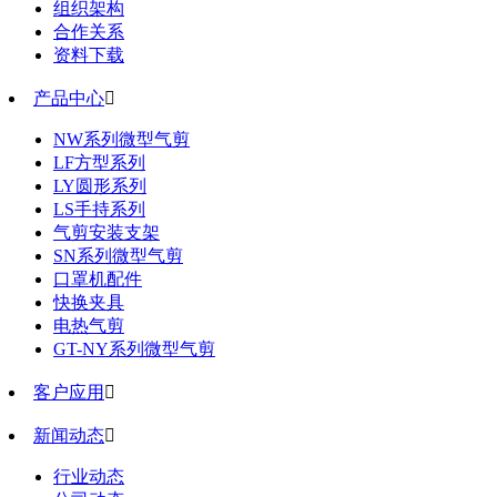
组织架构
合作关系
资料下载
产品中心

NW系列微型气剪
LF方型系列
LY圆形系列
LS手持系列
气剪安装支架
SN系列微型气剪
口罩机配件
快换夹具
电热气剪
GT-NY系列微型气剪
客户应用

新闻动态

行业动态