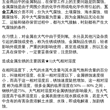
五金商品中的金属制品，在保管工作上的主要问题是防腐蚀。
金属腐蚀是由于周围介质的化学作用或电化学作用引起的。
五
金工具
按介质不同，分为大气腐蚀、土壤腐蚀、海水腐蚀、细
菌腐蚀等。其中大气腐蚀最为普遍，因为金属制品无论在加
工、运输和储存保管过程中，都与大气接触，时刻都有产生大
气腐蚀的条件。
在习惯上，对金属在大气中由于受到氧、水分及其他污染杂质
引起的腐蚀或变色，称为生锈或锈蚀。金属制品生锈后，轻者
影响外观质量，严重的则影响使用，甚至造成报废，所以五金
工具在保管中，一定要妥善保管，注意防锈。
造成金属生锈的主要因素★1)大气相对湿度
在相同温度下，大气的水蒸气含量与其水蒸气饱和含量的百分
比，叫做相对湿度。在某一相对湿度以下，金属锈蚀速度很
小，而高于这一相对湿度后，锈蚀速度陡然增加。这一相对湿
度 称为临界湿度。很多金属的临界湿度在50% — 80% 之间，
钢铁约是75%。大气相对湿度对金属锈蚀的影响最大。当大气
湿度高于临界湿度后，金属表面便出现水膜或水珠，若是大气
中含有的有害杂质溶解土水膜、水珠，即成电解液，加剧锈
蚀。