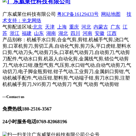
广东威莱仕科技有限公司
粤ICP备16129433号
网站地图
技
术支持：光龙网络
气剪配送区域:
北京
天津
上海
重庆
河北
内蒙古
广东
江
苏
浙江
福建
山东
湖南
湖北
四川
河南
安徽
江西
产品别称：机械手水口剪,合金气剪,剪钳,机械手气剪,浇口气
剪,口罩机剪刀,剪切工具,自动化气剪,剪刀头,平口虎钳,塑料水
口剪,气动刀头,气动剪刀头,口罩机气动剪刀,自动剪刀,气动剪
刀配件,气动水口剪,机器人自动化剪,金属线气剪,错位气动剪
刀,气动水口钳,微型气剪,气压剪,水口钳气动,自动气动剪刀,气
动切刀,电子脚金瓶剪钳,钳子气动,工业剪刀,金属斜口剪钳,气
动机械手配件,气动压钳,塑料剪,气动端子钳,剪刀水口剪,注塑
机机械手剪刀,N95剪刀 气动剪刀 气剪 气动剪 气动剪钳
—
Contact us
免费热线
180-2516-3567
24小时服务电话
0769-82068196