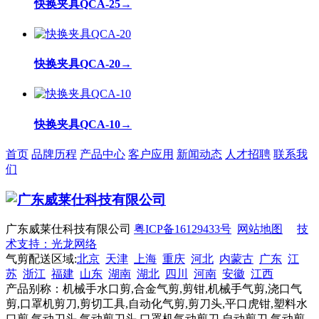
快换夹具QCA-25
→
快换夹具QCA-20
→
快换夹具QCA-10
→
首页
品牌历程
产品中心
客户应用
新闻动态
人才招聘
联系我
们
广东威莱仕科技有限公司
粤ICP备16129433号
网站地图
技
术支持：光龙网络
气剪配送区域:
北京
天津
上海
重庆
河北
内蒙古
广东
江
苏
浙江
福建
山东
湖南
湖北
四川
河南
安徽
江西
产品别称：机械手水口剪,合金气剪,剪钳,机械手气剪,浇口气
剪,口罩机剪刀,剪切工具,自动化气剪,剪刀头,平口虎钳,塑料水
口剪,气动刀头,气动剪刀头,口罩机气动剪刀,自动剪刀,气动剪