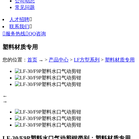
公司动态
常见问题
人才招聘

联系我们


服务热线

QQ咨询
塑料材质专用
您的位置：
首页
→ >
产品中心
>
LF方型系列
>
塑料材质专用
←
→
LF-30/F9P塑料水口气动剪钳
类别：塑料材质专用