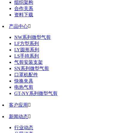
组织架构
合作关系
资料下载
产品中心

NW系列微型气剪
LF方型系列
LY圆形系列
LS手持系列
气剪安装支架
SN系列微型气剪
口罩机配件
快换夹具
电热气剪
GT-NY系列微型气剪
客户应用

新闻动态

行业动态