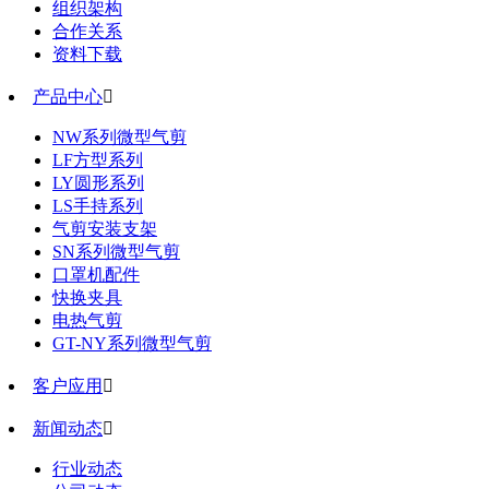
组织架构
合作关系
资料下载
产品中心

NW系列微型气剪
LF方型系列
LY圆形系列
LS手持系列
气剪安装支架
SN系列微型气剪
口罩机配件
快换夹具
电热气剪
GT-NY系列微型气剪
客户应用

新闻动态

行业动态