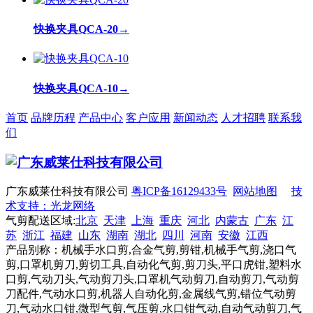
快换夹具QCA-20
→
快换夹具QCA-10
→
首页
品牌历程
产品中心
客户应用
新闻动态
人才招聘
联系我
们
广东威莱仕科技有限公司
粤ICP备16129433号
网站地图
技
术支持：光龙网络
气剪配送区域:
北京
天津
上海
重庆
河北
内蒙古
广东
江
苏
浙江
福建
山东
湖南
湖北
四川
河南
安徽
江西
产品别称：机械手水口剪,合金气剪,剪钳,机械手气剪,浇口气
剪,口罩机剪刀,剪切工具,自动化气剪,剪刀头,平口虎钳,塑料水
口剪,气动刀头,气动剪刀头,口罩机气动剪刀,自动剪刀,气动剪
刀配件,气动水口剪,机器人自动化剪,金属线气剪,错位气动剪
刀,气动水口钳,微型气剪,气压剪,水口钳气动,自动气动剪刀,气