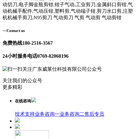
动切刀,电子脚金瓶剪钳,钳子气动,工业剪刀,金属斜口剪钳,气
动机械手配件,气动压钳,塑料剪,气动端子钳,剪刀水口剪,注塑
机机械手剪刀,N95剪刀 气动剪刀 气剪 气动剪 气动剪钳
—
Contact us
免费热线
180-2516-3567
24小时服务电话
0769-82068196
关注我们的公众号
更多精彩
在线咨询
技术支持
业务咨询一
业务咨询二
售后专员