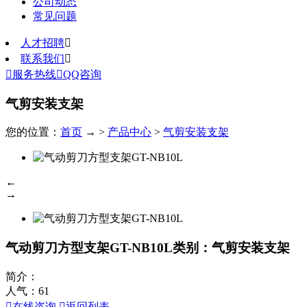
公司动态
常见问题
人才招聘

联系我们


服务热线

QQ咨询
气剪安装支架
您的位置：
首页
→ >
产品中心
>
气剪安装支架
←
→
气动剪刀方型支架GT-NB10L
类别：气剪安装支架
简介：
人气：
61

在线咨询

返回列表