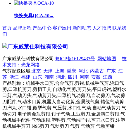
快换夹具QCA-10
→
首页
品牌历程
产品中心
客户应用
新闻动态
人才招聘
联系我
们
广东威莱仕科技有限公司
粤ICP备16129433号
网站地图
技
术支持：光龙网络
气剪配送区域:
北京
天津
上海
重庆
河北
内蒙古
广东
江
苏
浙江
福建
山东
湖南
湖北
四川
河南
安徽
江西
产品别称：机械手水口剪,合金气剪,剪钳,机械手气剪,浇口气
剪,口罩机剪刀,剪切工具,自动化气剪,剪刀头,平口虎钳,塑料水
口剪,气动刀头,气动剪刀头,口罩机气动剪刀,自动剪刀,气动剪
刀配件,气动水口剪,机器人自动化剪,金属线气剪,错位气动剪
刀,气动水口钳,微型气剪,气压剪,水口钳气动,自动气动剪刀,气
动切刀,电子脚金瓶剪钳,钳子气动,工业剪刀,金属斜口剪钳,气
动机械手配件,气动压钳,塑料剪,气动端子钳,剪刀水口剪,注塑
机机械手剪刀,N95剪刀 气动剪刀 气剪 气动剪 气动剪钳