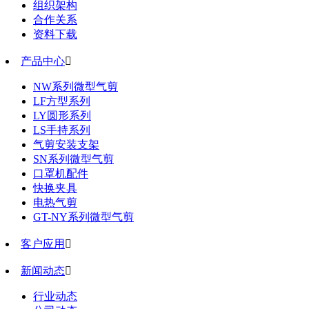
组织架构
合作关系
资料下载
产品中心

NW系列微型气剪
LF方型系列
LY圆形系列
LS手持系列
气剪安装支架
SN系列微型气剪
口罩机配件
快换夹具
电热气剪
GT-NY系列微型气剪
客户应用

新闻动态

行业动态