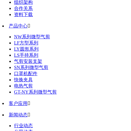
组织架构
合作关系
资料下载
产品中心

NW系列微型气剪
LF方型系列
LY圆形系列
LS手持系列
气剪安装支架
SN系列微型气剪
口罩机配件
快换夹具
电热气剪
GT-NY系列微型气剪
客户应用

新闻动态

行业动态