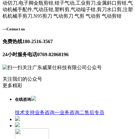
动切刀,电子脚金瓶剪钳,钳子气动,工业剪刀,金属斜口剪钳,气
动机械手配件,气动压钳,塑料剪,气动端子钳,剪刀水口剪,注塑
机机械手剪刀,N95剪刀 气动剪刀 气剪 气动剪 气动剪钳
—
Contact us
免费热线
180-2516-3567
24小时服务电话
0769-82068196
关注我们的公众号
更多精彩
在线咨询
技术支持
业务咨询一
业务咨询二
售后专员