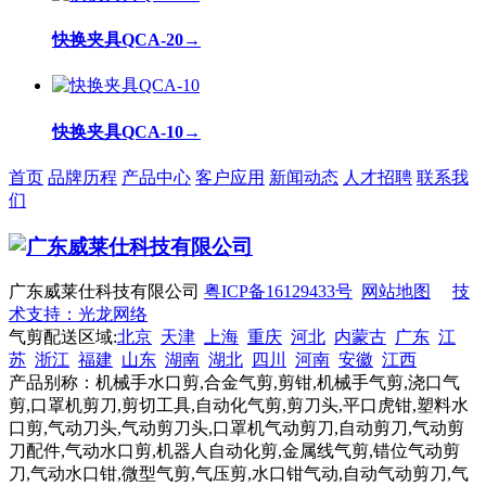
快换夹具QCA-20
→
快换夹具QCA-10
→
首页
品牌历程
产品中心
客户应用
新闻动态
人才招聘
联系我
们
广东威莱仕科技有限公司
粤ICP备16129433号
网站地图
技
术支持：光龙网络
气剪配送区域:
北京
天津
上海
重庆
河北
内蒙古
广东
江
苏
浙江
福建
山东
湖南
湖北
四川
河南
安徽
江西
产品别称：机械手水口剪,合金气剪,剪钳,机械手气剪,浇口气
剪,口罩机剪刀,剪切工具,自动化气剪,剪刀头,平口虎钳,塑料水
口剪,气动刀头,气动剪刀头,口罩机气动剪刀,自动剪刀,气动剪
刀配件,气动水口剪,机器人自动化剪,金属线气剪,错位气动剪
刀,气动水口钳,微型气剪,气压剪,水口钳气动,自动气动剪刀,气