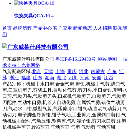
快换夹具QCA-10
→
首页
品牌历程
产品中心
客户应用
新闻动态
人才招聘
联系我
们
广东威莱仕科技有限公司
粤ICP备16129433号
网站地图
技
术支持：光龙网络
气剪配送区域:
北京
天津
上海
重庆
河北
内蒙古
广东
江
苏
浙江
福建
山东
湖南
湖北
四川
河南
安徽
江西
产品别称：机械手水口剪,合金气剪,剪钳,机械手气剪,浇口气
剪,口罩机剪刀,剪切工具,自动化气剪,剪刀头,平口虎钳,塑料水
口剪,气动刀头,气动剪刀头,口罩机气动剪刀,自动剪刀,气动剪
刀配件,气动水口剪,机器人自动化剪,金属线气剪,错位气动剪
刀,气动水口钳,微型气剪,气压剪,水口钳气动,自动气动剪刀,气
动切刀,电子脚金瓶剪钳,钳子气动,工业剪刀,金属斜口剪钳,气
动机械手配件,气动压钳,塑料剪,气动端子钳,剪刀水口剪,注塑
机机械手剪刀,N95剪刀 气动剪刀 气剪 气动剪 气动剪钳