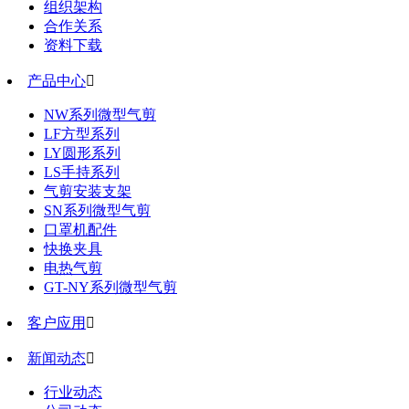
组织架构
合作关系
资料下载
产品中心

NW系列微型气剪
LF方型系列
LY圆形系列
LS手持系列
气剪安装支架
SN系列微型气剪
口罩机配件
快换夹具
电热气剪
GT-NY系列微型气剪
客户应用

新闻动态

行业动态