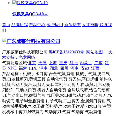
快换夹具QCA-10
→
首页
品牌历程
产品中心
客户应用
新闻动态
人才招聘
联系我
们
广东威莱仕科技有限公司
粤ICP备16129433号
网站地图
技
术支持：光龙网络
气剪配送区域:
北京
天津
上海
重庆
河北
内蒙古
广东
江
苏
浙江
福建
山东
湖南
湖北
四川
河南
安徽
江西
产品别称：机械手水口剪,合金气剪,剪钳,机械手气剪,浇口气
剪,口罩机剪刀,剪切工具,自动化气剪,剪刀头,平口虎钳,塑料水
口剪,气动刀头,气动剪刀头,口罩机气动剪刀,自动剪刀,气动剪
刀配件,气动水口剪,机器人自动化剪,金属线气剪,错位气动剪
刀,气动水口钳,微型气剪,气压剪,水口钳气动,自动气动剪刀,气
动切刀,电子脚金瓶剪钳,钳子气动,工业剪刀,金属斜口剪钳,气
动机械手配件,气动压钳,塑料剪,气动端子钳,剪刀水口剪,注塑
机机械手剪刀,N95剪刀 气动剪刀 气剪 气动剪 气动剪钳