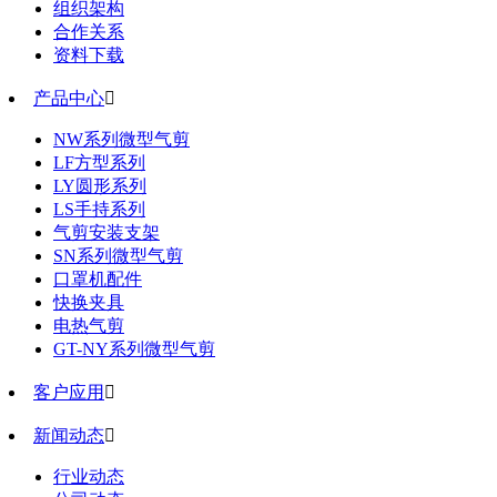
组织架构
合作关系
资料下载
产品中心

NW系列微型气剪
LF方型系列
LY圆形系列
LS手持系列
气剪安装支架
SN系列微型气剪
口罩机配件
快换夹具
电热气剪
GT-NY系列微型气剪
客户应用

新闻动态

行业动态