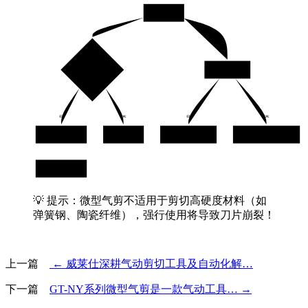
剪切无力
气压是否≥0.4MPa？
刀片钝化？
是
否
是
否
检查气管漏气
调高气压
研磨或更换刀片
检查活塞密封圈磨损
更换破损气管
💡
提示
：微型气剪不适用于剪切高硬度材料（如
弹簧钢、陶瓷纤维），强行使用将导致刀片崩裂！
上一篇
← 威莱仕深耕气动剪切工具及自动化解…
下一篇
GT-NY系列微型气剪是一款气动工具… →