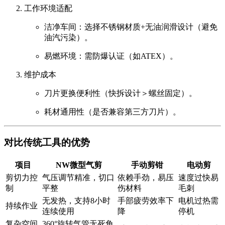
工作环境适配
洁净车间
：选择不锈钢材质+无油润滑设计（避免
油汽污染）。
易燃环境
：需防爆认证（如ATEX）。
维护成本
刀片更换便利性（快拆设计＞螺丝固定）。
耗材通用性（是否兼容第三方刀片）。
对比传统工具的优势
项目
NW微型气剪
手动剪钳
电动剪
剪切力控
气压调节精准，切口
依赖手劲，易压
速度过快易
制
平整
伤材料
毛刺
无发热，支持8小时
手部疲劳效率下
电机过热需
持续作业
连续使用
降
停机
复杂空间
360°旋转气管无死角