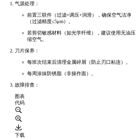
气源处理
：
前置
三联件（过滤+调压+润滑）
，确保空气洁净
（过滤精度≤5μm）。
若剪切敏感材料（如光学纤维），建议使用
无油压
缩空气
。
刀片保养
：
每班次结束后清理金属碎屑（防止刃口粘连）。
每周涂抹防锈脂（非操作面）。
故障排查
：
图表
代码
下载