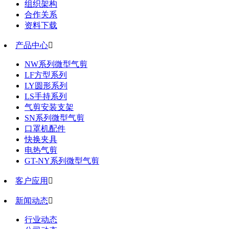
组织架构
合作关系
资料下载
产品中心

NW系列微型气剪
LF方型系列
LY圆形系列
LS手持系列
气剪安装支架
SN系列微型气剪
口罩机配件
快换夹具
电热气剪
GT-NY系列微型气剪
客户应用

新闻动态

行业动态