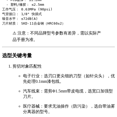
  - 塑料/橡胶： ≤2.5mm  

工作气压： 0.63MPa (90psi)  

气管接口： 1/8" 快插式  

噪音水平： ≤72dB(A)  

刀片材质： SKD-11合金钢（HRC60±2）
⚠️ 注意：不同品牌型号参数有差异，需以实际产
品手册为准。
选型关键考量
剪切对象匹配性
电子行业
：选刃口更尖细的刀型（如针尖头），优
先处理0.1mm漆包线。
汽车线束
：需剪Φ1.5mm带皮电缆，选宽口加强型
刀片。
医疗器械
：要求无油操作（防污染），选自带油雾
分离器的型号。