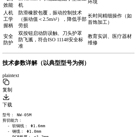
环境
效能
机
人机
防滑橡胶包覆，振动控制技术
长时间精细操作（如
工学
（振动值＜2.5m/s²），降低手部
首饰加工）
握柄
劳损
双按钮启动防误触、刀头护罩
安全
教育实训、医疗器材
防飞溅，符合ISO 11148安全标
防护
维修
准
技术参数详解（以典型型号为例）
plaintext
复制
下载
型号： NW-05M  

剪切能力：  

  - 软铜线： Φ1.6mm  

  - 钢缆： Φ1.0mm  

  - PCB板厚： ≤1.2mm  
