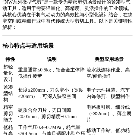
“NW系列微型气剪”是一款专为
精密剪切场景
设计的紧凑型气
动工具，适用于需要
轻量化、高精度、灵活操作
的工业领域。
其核心优势在于将气动动力的高效性与小型化设计结合，在狭
窄空间或精细作业中替代传统大型剪切工具。以下是关键特性
解析：
核心特点与适用场景
特性
说明
典型应用场景
超轻
重量通常≤0.5kg，铝合金主体降
流水线连续作业、高
量化
低操作疲劳
空/仰角操作
设计
紧凑
长度≤200mm，刀头窄小（宽度
电子元件组装、汽车
型结
≤20mm），可深入狭窄空间
内饰修剪、模型制作
构
精密
电路板引脚、细导线
硬质合金刀片，刃口间隙
剪切
（≤Φ2mm）、薄金属
≤0.05mm，剪切精度±0.1mm
能力
片
低耗
工作气压0.4~0.7MPa，耗气量
移动工作站、低功耗
气高
≤50L/min，节能且适配小型空压