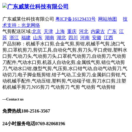
广东威莱仕科技有限公司
粤ICP备16129433号
网站地图
技
术支持：光龙网络
气剪配送区域:
北京
天津
上海
重庆
河北
内蒙古
广东
江
苏
浙江
福建
山东
湖南
湖北
四川
河南
安徽
江西
产品别称：机械手水口剪,合金气剪,剪钳,机械手气剪,浇口气
剪,口罩机剪刀,剪切工具,自动化气剪,剪刀头,平口虎钳,塑料水
口剪,气动刀头,气动剪刀头,口罩机气动剪刀,自动剪刀,气动剪
刀配件,气动水口剪,机器人自动化剪,金属线气剪,错位气动剪
刀,气动水口钳,微型气剪,气压剪,水口钳气动,自动气动剪刀,气
动切刀,电子脚金瓶剪钳,钳子气动,工业剪刀,金属斜口剪钳,气
动机械手配件,气动压钳,塑料剪,气动端子钳,剪刀水口剪,注塑
机机械手剪刀,N95剪刀 气动剪刀 气剪 气动剪 气动剪钳
—
Contact us
免费热线
180-2516-3567
24小时服务电话
0769-82068196