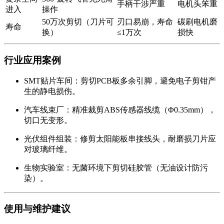
手柄干涉严重
电机头笨重
进入
操作
50万次剪切（刀片可
刃口易崩，寿命
碳刷电机磨
寿命
换）
≤1万次
损快
行业应用案例
SMT贴片车间
：剪切PCB板多余引脚，避免电子剪钳产
生的静电损伤。
汽车线束厂
：精准裁剪ABS传感器线缆（Φ0.35mm），
切口无变形。
光伏组件组装
：修剪太阳能板串接线头，耐磨损刀片应
对玻璃纤维。
生物实验室
：无菌环境下剪切硅胶管（无油设计防污
染）。
使用与维护建议