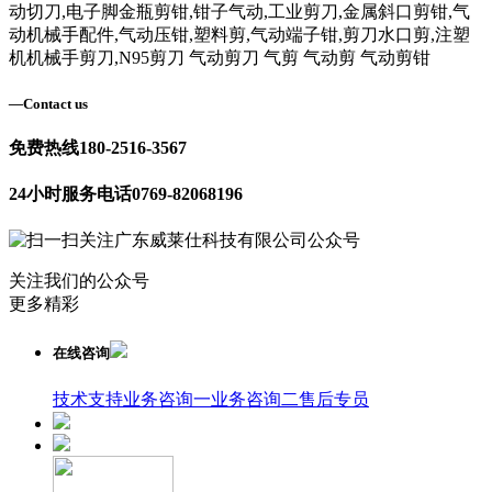
动切刀,电子脚金瓶剪钳,钳子气动,工业剪刀,金属斜口剪钳,气
动机械手配件,气动压钳,塑料剪,气动端子钳,剪刀水口剪,注塑
机机械手剪刀,N95剪刀 气动剪刀 气剪 气动剪 气动剪钳
—
Contact us
免费热线
180-2516-3567
24小时服务电话
0769-82068196
关注我们的公众号
更多精彩
在线咨询
技术支持
业务咨询一
业务咨询二
售后专员