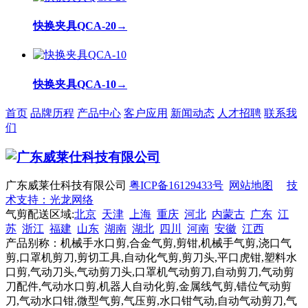
快换夹具QCA-20
→
快换夹具QCA-10
→
首页
品牌历程
产品中心
客户应用
新闻动态
人才招聘
联系我
们
广东威莱仕科技有限公司
粤ICP备16129433号
网站地图
技
术支持：光龙网络
气剪配送区域:
北京
天津
上海
重庆
河北
内蒙古
广东
江
苏
浙江
福建
山东
湖南
湖北
四川
河南
安徽
江西
产品别称：机械手水口剪,合金气剪,剪钳,机械手气剪,浇口气
剪,口罩机剪刀,剪切工具,自动化气剪,剪刀头,平口虎钳,塑料水
口剪,气动刀头,气动剪刀头,口罩机气动剪刀,自动剪刀,气动剪
刀配件,气动水口剪,机器人自动化剪,金属线气剪,错位气动剪
刀,气动水口钳,微型气剪,气压剪,水口钳气动,自动气动剪刀,气