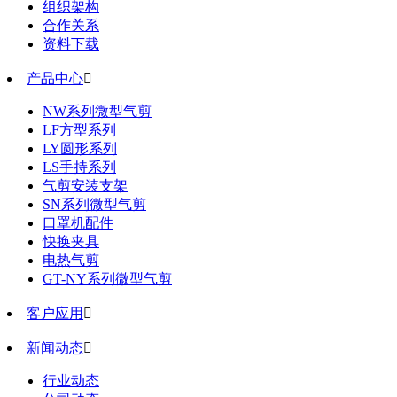
组织架构
合作关系
资料下载
产品中心

NW系列微型气剪
LF方型系列
LY圆形系列
LS手持系列
气剪安装支架
SN系列微型气剪
口罩机配件
快换夹具
电热气剪
GT-NY系列微型气剪
客户应用

新闻动态

行业动态