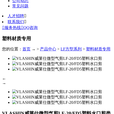
公司动态
常见问题
人才招聘

联系我们


服务热线

QQ咨询
塑料材质专用
您的位置：
首页
→ >
产品中心
>
LF方型系列
>
塑料材质专用
←
→
VLASHIN威莱仕微型气剪LF-20/FD5塑料水口剪
类