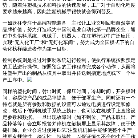
势，随着注塑机技术和科技的快速发展，工厂对于自动化程度
要求越来越高，因此注塑机械手很快就会得到普及。
一如既往专注于高端智能装备，主张让工业文明回归自然美的
品牌价值，努力打造成为中国制造业自动化第一品牌企业，通
过中央供料系统、机械手、机器人，在注塑行业中广泛应用，
实现“无人化工厂”和“无灯化车间”，努力成为全国模式下的自
动化榜样缔造者作为第一目标。
控制系统则是通过对驱动系统进行控制，使执行系统按照预定
的工艺进行操作。按照预定的工作程序完成各个动作，从而将
注塑生产出的制品从模具中取出并传送到指定地点或下一个生
产工序中。
同样的塑化时间，射出时间，保压时间，冷却时间，开关模时
间，容易使产品的成品率提高，便于部署生产。同时还有一个
特点就是所有参数和数据的设置可以通过电脑进行设定和修
改，然后下传到机械手系统上执行，也可以在机械手上直接设
定参数和数据。一旦出现故障时（如不到位、产品未取出、产
品掉落等）会立即报警并停机在触摸屏上显示其故障，便于快
捷排除。企业会通过使用E-SU注塑机机械手能够使整个生产
线更有规律性、稳定性，持续性，以保证恒久不变的生产工作