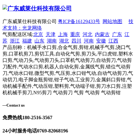
广东威莱仕科技有限公司
粤ICP备16129433号
网站地图
技
术支持：光龙网络
气剪配送区域:
北京
天津
上海
重庆
河北
内蒙古
广东
江
苏
浙江
福建
山东
湖南
湖北
四川
河南
安徽
江西
产品别称：机械手水口剪,合金气剪,剪钳,机械手气剪,浇口气
剪,口罩机剪刀,剪切工具,自动化气剪,剪刀头,平口虎钳,塑料水
口剪,气动刀头,气动剪刀头,口罩机气动剪刀,自动剪刀,气动剪
刀配件,气动水口剪,机器人自动化剪,金属线气剪,错位气动剪
刀,气动水口钳,微型气剪,气压剪,水口钳气动,自动气动剪刀,气
动切刀,电子脚金瓶剪钳,钳子气动,工业剪刀,金属斜口剪钳,气
动机械手配件,气动压钳,塑料剪,气动端子钳,剪刀水口剪,注塑
机机械手剪刀,N95剪刀 气动剪刀 气剪 气动剪 气动剪钳
—
Contact us
免费热线
180-2516-3567
24小时服务电话
0769-82068196