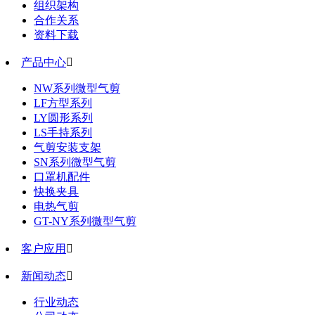
组织架构
合作关系
资料下载
产品中心

NW系列微型气剪
LF方型系列
LY圆形系列
LS手持系列
气剪安装支架
SN系列微型气剪
口罩机配件
快换夹具
电热气剪
GT-NY系列微型气剪
客户应用

新闻动态

行业动态