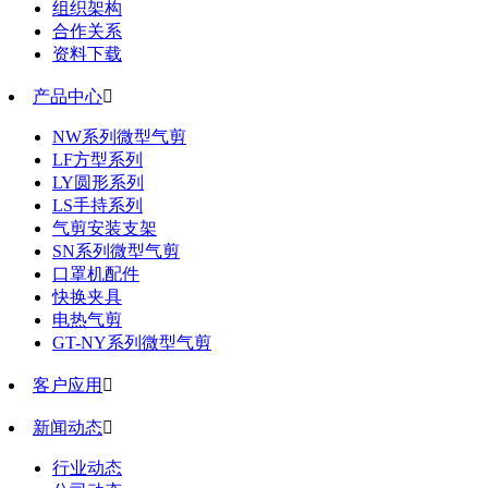
组织架构
合作关系
资料下载
产品中心

NW系列微型气剪
LF方型系列
LY圆形系列
LS手持系列
气剪安装支架
SN系列微型气剪
口罩机配件
快换夹具
电热气剪
GT-NY系列微型气剪
客户应用

新闻动态

行业动态