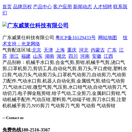
首页
品牌历程
产品中心
客户应用
新闻动态
人才招聘
联系我
们
广东威莱仕科技有限公司
粤ICP备16129433号
网站地图
技
术支持：光龙网络
气剪配送区域:
北京
天津
上海
重庆
河北
内蒙古
广东
江
苏
浙江
福建
山东
湖南
湖北
四川
河南
安徽
江西
产品别称：机械手水口剪,合金气剪,剪钳,机械手气剪,浇口气
剪,口罩机剪刀,剪切工具,自动化气剪,剪刀头,平口虎钳,塑料水
口剪,气动刀头,气动剪刀头,口罩机气动剪刀,自动剪刀,气动剪
刀配件,气动水口剪,机器人自动化剪,金属线气剪,错位气动剪
刀,气动水口钳,微型气剪,气压剪,水口钳气动,自动气动剪刀,气
动切刀,电子脚金瓶剪钳,钳子气动,工业剪刀,金属斜口剪钳,气
动机械手配件,气动压钳,塑料剪,气动端子钳,剪刀水口剪,注塑
机机械手剪刀,N95剪刀 气动剪刀 气剪 气动剪 气动剪钳
—
Contact us
免费热线
180-2516-3567