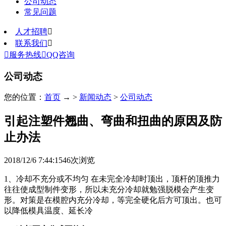
公司动态
常见问题
人才招聘

联系我们


服务热线

QQ咨询
公司动态
您的位置：
首页
→ >
新闻动态
>
公司动态
引起注塑件翘曲、弯曲和扭曲的原因及防
止办法
2018/12/6 7:44:15
46
次浏览
1、冷却不充分或不均匀 在未完全冷却时顶出，顶杆的顶推力
往往使成型制件变形，所以未充分冷却就勉强脱模会产生变
形。对策是在模腔内充分冷却，等完全硬化后方可顶出。也可
以降低模具温度、延长冷