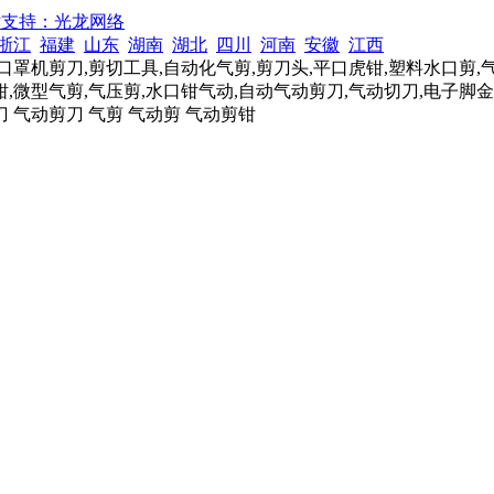
术支持：光龙网络
浙江
福建
山东
湖南
湖北
四川
河南
安徽
江西
口罩机剪刀,剪切工具,自动化气剪,剪刀头,平口虎钳,塑料水口剪,
,微型气剪,气压剪,水口钳气动,自动气动剪刀,气动切刀,电子脚金
刀 气动剪刀 气剪 气动剪 气动剪钳