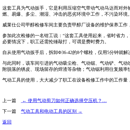
这套工具为气动扳手，它是利用压缩空气带动气动马达而对外
燃、易爆、多尘、潮湿、冲击的恶劣环境中工作，不污染环境
威莱仕公司甲醇检修车间主要负责甲醇厂设备的维护保养工作
参加此次检修的一名钳工说：“这套工具使用起来，省时省力，方
必要情况下，职工还需抡锤敲打，可谓是费时费力。
自从使用气动扳手后，拆卸Φ36-42的8个螺栓，仅用5分
与此同时，该车间引进的气动吸尘枪、气动锯、气动铲、气动
附脱落的锈皮、现场留存的焊渣等杂物；气动锯利用往复频率快
气动工具的使用，大大减少了职工在设备检修工作中的工作量
上一篇
← 使用气动剪刀如何正确选择空压机？…
下一篇
气动工具和电动工具的区别 →
返回