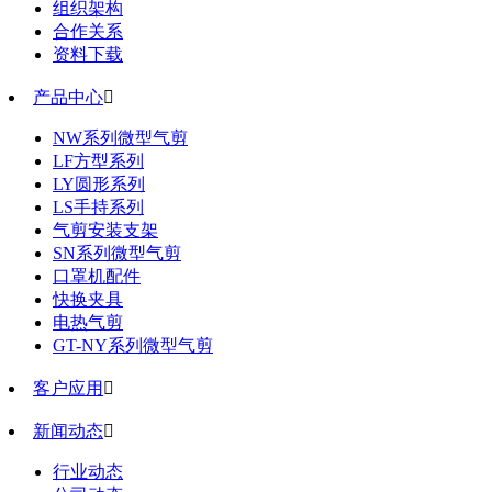
组织架构
合作关系
资料下载
产品中心

NW系列微型气剪
LF方型系列
LY圆形系列
LS手持系列
气剪安装支架
SN系列微型气剪
口罩机配件
快换夹具
电热气剪
GT-NY系列微型气剪
客户应用

新闻动态

行业动态