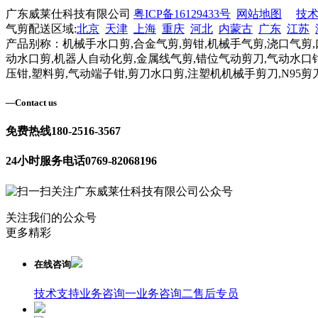
广东威莱仕科技有限公司
粤ICP备16129433号
网站地图
技
气剪配送区域:
北京
天津
上海
重庆
河北
内蒙古
广东
江苏
产品别称：机械手水口剪,合金气剪,剪钳,机械手气剪,浇口气剪,
动水口剪,机器人自动化剪,金属线气剪,错位气动剪刀,气动水口钳
压钳,塑料剪,气动端子钳,剪刀水口剪,注塑机机械手剪刀,N95剪
—
Contact us
免费热线
180-2516-3567
24小时服务电话
0769-82068196
关注我们的公众号
更多精彩
在线咨询
技术支持
业务咨询一
业务咨询二
售后专员