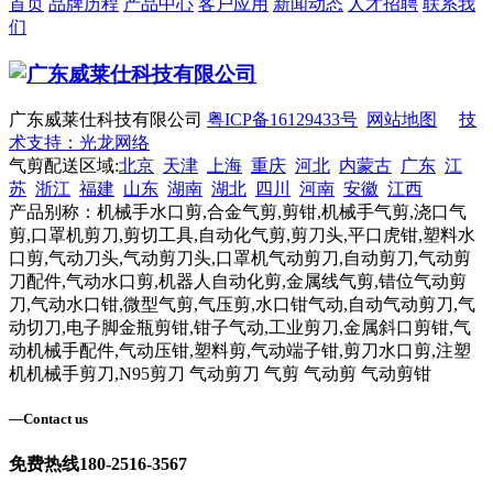
首页
品牌历程
产品中心
客户应用
新闻动态
人才招聘
联系我
们
广东威莱仕科技有限公司
粤ICP备16129433号
网站地图
技
术支持：光龙网络
气剪配送区域:
北京
天津
上海
重庆
河北
内蒙古
广东
江
苏
浙江
福建
山东
湖南
湖北
四川
河南
安徽
江西
产品别称：机械手水口剪,合金气剪,剪钳,机械手气剪,浇口气
剪,口罩机剪刀,剪切工具,自动化气剪,剪刀头,平口虎钳,塑料水
口剪,气动刀头,气动剪刀头,口罩机气动剪刀,自动剪刀,气动剪
刀配件,气动水口剪,机器人自动化剪,金属线气剪,错位气动剪
刀,气动水口钳,微型气剪,气压剪,水口钳气动,自动气动剪刀,气
动切刀,电子脚金瓶剪钳,钳子气动,工业剪刀,金属斜口剪钳,气
动机械手配件,气动压钳,塑料剪,气动端子钳,剪刀水口剪,注塑
机机械手剪刀,N95剪刀 气动剪刀 气剪 气动剪 气动剪钳
—
Contact us
免费热线
180-2516-3567