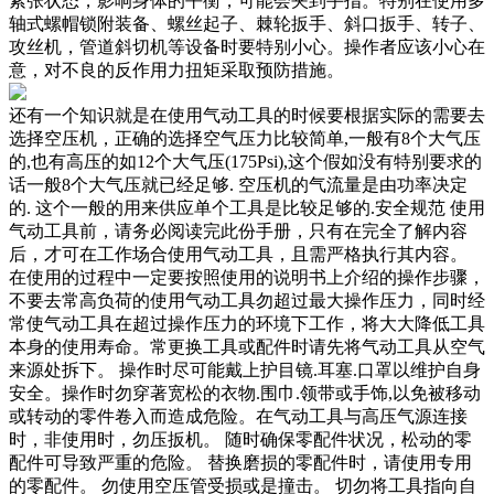
紧张状态，影响身体的平衡，可能会夹到手指。特别在使用多
轴式螺帽锁附装备、螺丝起子、棘轮扳手、斜口扳手、转子、
攻丝机，管道斜切机等设备时要特别小心。操作者应该小心在
意，对不良的反作用力扭矩采取预防措施。
还有一个知识就是在使用气动工具的时候要根据实际的需要去
选择空压机，正确的选择空气压力比较简单,一般有8个大气压
的,也有高压的如12个大气压(175Psi),这个假如没有特别要求的
话一般8个大气压就已经足够. 空压机的气流量是由功率决定
的. 这个一般的用来供应单个工具是比较足够的.安全规范 使用
气动工具前，请务必阅读完此份手册，只有在完全了解内容
后，才可在工作场合使用气动工具，且需严格执行其内容。
在使用的过程中一定要按照使用的说明书上介绍的操作步骤，
不要去常高负荷的使用气动工具勿超过最大操作压力，同时经
常使气动工具在超过操作压力的环境下工作，将大大降低工具
本身的使用寿命。常更换工具或配件时请先将气动工具从空气
来源处拆下。 操作时尽可能戴上护目镜.耳塞.口罩以维护自身
安全。操作时勿穿著宽松的衣物.围巾.领带或手饰,以免被移动
或转动的零件卷入而造成危险。在气动工具与高压气源连接
时，非使用时，勿压扳机。 随时确保零配件状况，松动的零
配件可导致严重的危险。 替换磨损的零配件时，请使用专用
的零配件。 勿使用空压管受损或是撞击。 切勿将工具指向自