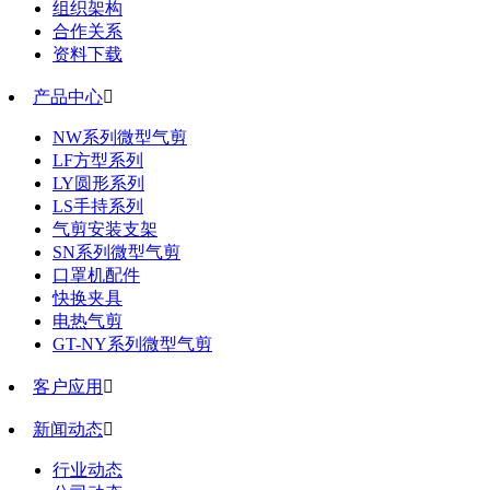
组织架构
合作关系
资料下载
产品中心

NW系列微型气剪
LF方型系列
LY圆形系列
LS手持系列
气剪安装支架
SN系列微型气剪
口罩机配件
快换夹具
电热气剪
GT-NY系列微型气剪
客户应用

新闻动态

行业动态