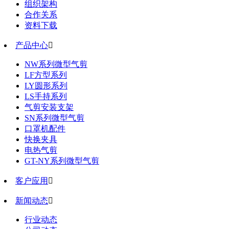
组织架构
合作关系
资料下载
产品中心

NW系列微型气剪
LF方型系列
LY圆形系列
LS手持系列
气剪安装支架
SN系列微型气剪
口罩机配件
快换夹具
电热气剪
GT-NY系列微型气剪
客户应用

新闻动态

行业动态