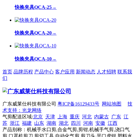
快换夹具QCA-25
→
快换夹具QCA-20
→
快换夹具QCA-10
→
首页
品牌历程
产品中心
客户应用
新闻动态
人才招聘
联系我
们
广东威莱仕科技有限公司
粤ICP备16129433号
网站地图
技
术支持：光龙网络
气剪配送区域:
北京
天津
上海
重庆
河北
内蒙古
广东
江
苏
浙江
福建
山东
湖南
湖北
四川
河南
安徽
江西
产品别称：机械手水口剪,合金气剪,剪钳,机械手气剪,浇口气
剪,口罩机剪刀,剪切工具,自动化气剪,剪刀头,平口虎钳,塑料水