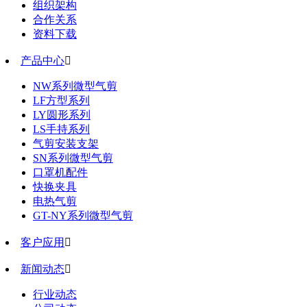
组织架构
合作关系
资料下载
产品中心

NW系列微型气剪
LF方型系列
LY圆形系列
LS手持系列
气剪安装支架
SN系列微型气剪
口罩机配件
快换夹具
电热气剪
GT-NY系列微型气剪
客户应用

新闻动态

行业动态