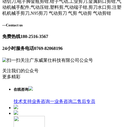
动切刀,电子脚金瓶剪钳,钳子气动,工业剪刀,金属斜口剪钳,气
动机械手配件,气动压钳,塑料剪,气动端子钳,剪刀水口剪,注塑
机机械手剪刀,N95剪刀 气动剪刀 气剪 气动剪 气动剪钳
—
Contact us
免费热线
180-2516-3567
24小时服务电话
0769-82068196
关注我们的公众号
更多精彩
在线咨询
技术支持
业务咨询一
业务咨询二
售后专员