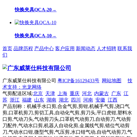
快换夹具QCA-20
→
快换夹具QCA-10
→
首页
品牌历程
产品中心
客户应用
新闻动态
人才招聘
联系我
们
广东威莱仕科技有限公司
粤ICP备16129433号
网站地图
技
术支持：光龙网络
气剪配送区域:
北京
天津
上海
重庆
河北
内蒙古
广东
江
苏
浙江
福建
山东
湖南
湖北
四川
河南
安徽
江西
产品别称：机械手水口剪,合金气剪,剪钳,机械手气剪,浇口气
剪,口罩机剪刀,剪切工具,自动化气剪,剪刀头,平口虎钳,塑料水
口剪,气动刀头,气动剪刀头,口罩机气动剪刀,自动剪刀,气动剪
刀配件,气动水口剪,机器人自动化剪,金属线气剪,错位气动剪
刀,气动水口钳,微型气剪,气压剪,水口钳气动,自动气动剪刀,气