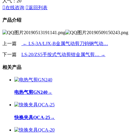
人气：
20

在线咨询

返回列表
产品介绍
上一篇
← LS-3A/LJX-B金属气动剪刀钨钢气动…
下一篇
LS-20/ZS5手按式气动剪钳金属气剪… →
相关产品
电热气剪GN240
→
快换夹具QCA-25
→