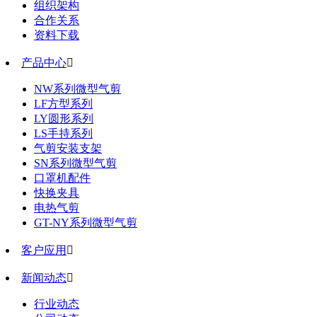
组织架构
合作关系
资料下载
产品中心

NW系列微型气剪
LF方型系列
LY圆形系列
LS手持系列
气剪安装支架
SN系列微型气剪
口罩机配件
快换夹具
电热气剪
GT-NY系列微型气剪
客户应用

新闻动态

行业动态