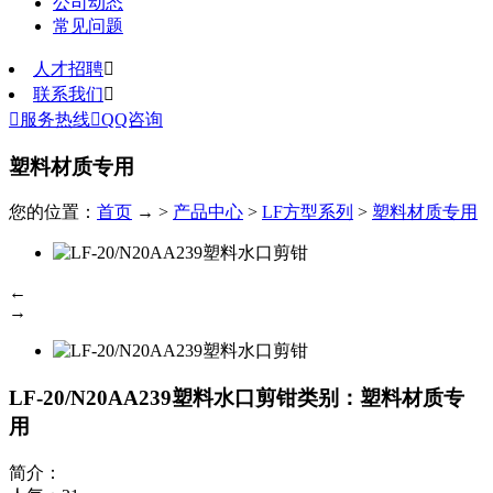
公司动态
常见问题
人才招聘

联系我们


服务热线

QQ咨询
塑料材质专用
您的位置：
首页
→ >
产品中心
>
LF方型系列
>
塑料材质专用
←
→
LF-20/N20AA239塑料水口剪钳
类别：塑料材质专
用
简介：