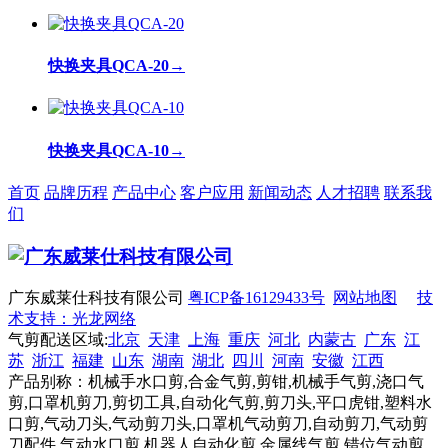
快换夹具QCA-20
→
快换夹具QCA-10
→
首页
品牌历程
产品中心
客户应用
新闻动态
人才招聘
联系我
们
广东威莱仕科技有限公司
粤ICP备16129433号
网站地图
技
术支持：光龙网络
气剪配送区域:
北京
天津
上海
重庆
河北
内蒙古
广东
江
苏
浙江
福建
山东
湖南
湖北
四川
河南
安徽
江西
产品别称：机械手水口剪,合金气剪,剪钳,机械手气剪,浇口气
剪,口罩机剪刀,剪切工具,自动化气剪,剪刀头,平口虎钳,塑料水
口剪,气动刀头,气动剪刀头,口罩机气动剪刀,自动剪刀,气动剪
刀配件,气动水口剪,机器人自动化剪,金属线气剪,错位气动剪