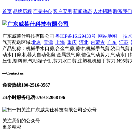
首页
品牌历程
产品中心
客户应用
新闻动态
人才招聘
联系我们
广东威莱仕科技有限公司
粤ICP备16129433号
网站地图
技
气剪配送区域:
北京
天津
上海
重庆
河北
内蒙古
广东
江苏
产品别称：机械手水口剪,合金气剪,剪钳,机械手气剪,浇口气剪,
动水口剪,机器人自动化剪,金属线气剪,错位气动剪刀,气动水口钳
压钳,塑料剪,气动端子钳,剪刀水口剪,注塑机机械手剪刀,N95剪
—
Contact us
免费热线
180-2516-3567
24小时服务电话
0769-82068196
关注我们的公众号
更多精彩