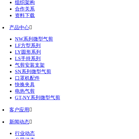
组织架构
合作关系
资料下载
产品中心

NW系列微型气剪
LF方型系列
LY圆形系列
LS手持系列
气剪安装支架
SN系列微型气剪
口罩机配件
快换夹具
电热气剪
GT-NY系列微型气剪
客户应用

新闻动态

行业动态