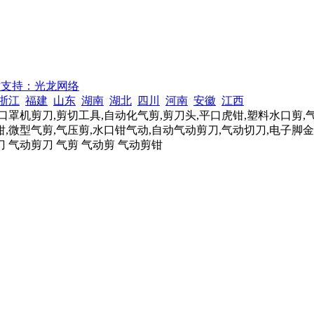
术支持：光龙网络
浙江
福建
山东
湖南
湖北
四川
河南
安徽
江西
口罩机剪刀,剪切工具,自动化气剪,剪刀头,平口虎钳,塑料水口剪,
,微型气剪,气压剪,水口钳气动,自动气动剪刀,气动切刀,电子脚金
刀 气动剪刀 气剪 气动剪 气动剪钳