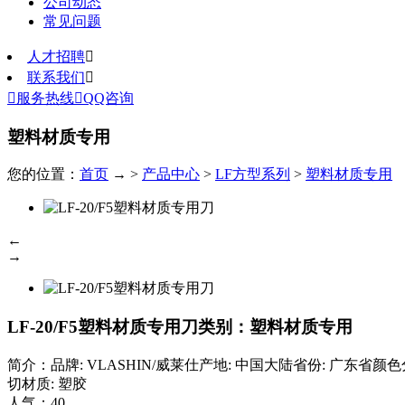
公司动态
常见问题
人才招聘

联系我们


服务热线

QQ咨询
塑料材质专用
您的位置：
首页
→ >
产品中心
>
LF方型系列
>
塑料材质专用
←
→
LF-20/F5塑料材质专用刀
类别：塑料材质专用
简介：品牌: VLASHIN/威莱仕产地: 中国大陆省份: 广东省颜色分类: 本体+刀
切材质: 塑胶
人气：
40