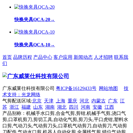
快换夹具QCA-20
→
快换夹具QCA-10
→
首页
品牌历程
产品中心
客户应用
新闻动态
人才招聘
联系我
们
广东威莱仕科技有限公司
粤ICP备16129433号
网站地图
技
术支持：光龙网络
气剪配送区域:
北京
天津
上海
重庆
河北
内蒙古
广东
江
苏
浙江
福建
山东
湖南
湖北
四川
河南
安徽
江西
产品别称：机械手水口剪,合金气剪,剪钳,机械手气剪,浇口气
剪,口罩机剪刀,剪切工具,自动化气剪,剪刀头,平口虎钳,塑料水
口剪,气动刀头,气动剪刀头,口罩机气动剪刀,自动剪刀,气动剪
刀配件,气动水口剪,机器人自动化剪,金属线气剪,错位气动剪