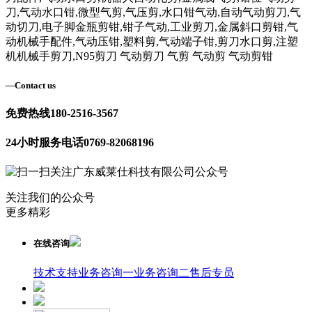
刀,气动水口钳,微型气剪,气压剪,水口钳气动,自动气动剪刀,气
动切刀,电子脚金瓶剪钳,钳子气动,工业剪刀,金属斜口剪钳,气
动机械手配件,气动压钳,塑料剪,气动端子钳,剪刀水口剪,注塑
机机械手剪刀,N95剪刀 气动剪刀 气剪 气动剪 气动剪钳
—
Contact us
免费热线
180-2516-3567
24小时服务电话
0769-82068196
关注我们的公众号
更多精彩
在线咨询
技术支持
业务咨询一
业务咨询二
售后专员