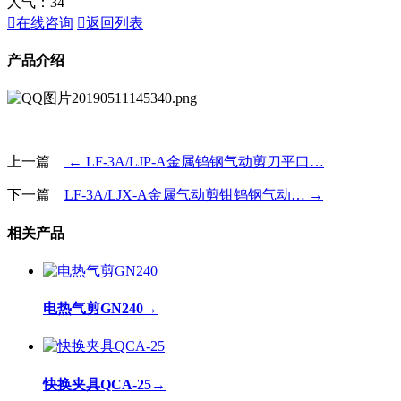
人气：
34

在线咨询

返回列表
产品介绍
上一篇
← LF-3A/LJP-A金属钨钢气动剪刀平口…
下一篇
LF-3A/LJX-A金属气动剪钳钨钢气动… →
相关产品
电热气剪GN240
→
快换夹具QCA-25
→