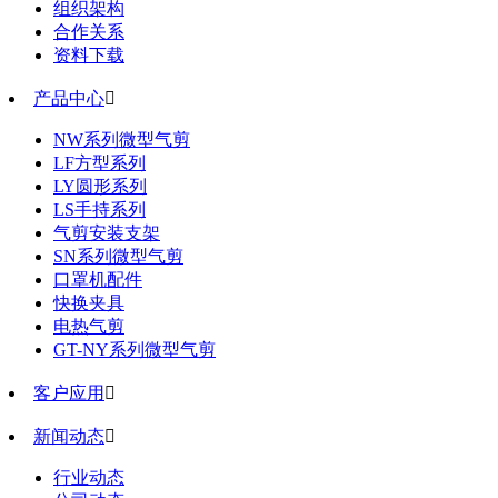
组织架构
合作关系
资料下载
产品中心

NW系列微型气剪
LF方型系列
LY圆形系列
LS手持系列
气剪安装支架
SN系列微型气剪
口罩机配件
快换夹具
电热气剪
GT-NY系列微型气剪
客户应用

新闻动态

行业动态