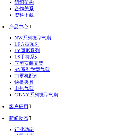
组织架构
合作关系
资料下载
产品中心

NW系列微型气剪
LF方型系列
LY圆形系列
LS手持系列
气剪安装支架
SN系列微型气剪
口罩机配件
快换夹具
电热气剪
GT-NY系列微型气剪
客户应用

新闻动态

行业动态