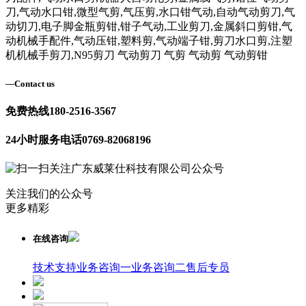
刀,气动水口钳,微型气剪,气压剪,水口钳气动,自动气动剪刀,气
动切刀,电子脚金瓶剪钳,钳子气动,工业剪刀,金属斜口剪钳,气
动机械手配件,气动压钳,塑料剪,气动端子钳,剪刀水口剪,注塑
机机械手剪刀,N95剪刀 气动剪刀 气剪 气动剪 气动剪钳
—
Contact us
免费热线
180-2516-3567
24小时服务电话
0769-82068196
关注我们的公众号
更多精彩
在线咨询
技术支持
业务咨询一
业务咨询二
售后专员