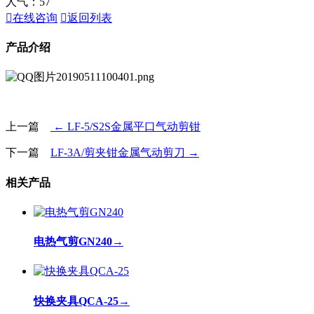
人气：
57

在线咨询

返回列表
产品介绍
上一篇
← LF-5/S2S金属平口气动剪钳
下一篇
LF-3A/剪夹钳金属气动剪刀 →
相关产品
电热气剪GN240
→
快换夹具QCA-25
→