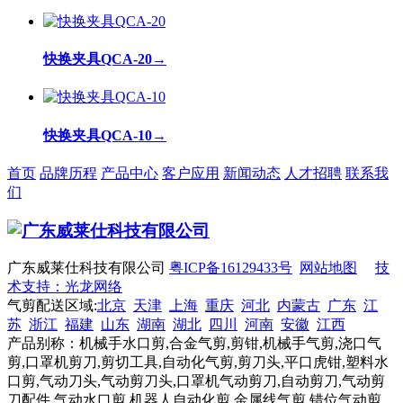
快换夹具QCA-20
→
快换夹具QCA-10
→
首页
品牌历程
产品中心
客户应用
新闻动态
人才招聘
联系我
们
广东威莱仕科技有限公司
粤ICP备16129433号
网站地图
技
术支持：光龙网络
气剪配送区域:
北京
天津
上海
重庆
河北
内蒙古
广东
江
苏
浙江
福建
山东
湖南
湖北
四川
河南
安徽
江西
产品别称：机械手水口剪,合金气剪,剪钳,机械手气剪,浇口气
剪,口罩机剪刀,剪切工具,自动化气剪,剪刀头,平口虎钳,塑料水
口剪,气动刀头,气动剪刀头,口罩机气动剪刀,自动剪刀,气动剪
刀配件,气动水口剪,机器人自动化剪,金属线气剪,错位气动剪