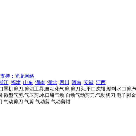
术支持：光龙网络
浙江
福建
山东
湖南
湖北
四川
河南
安徽
江西
口罩机剪刀,剪切工具,自动化气剪,剪刀头,平口虎钳,塑料水口剪,
,微型气剪,气压剪,水口钳气动,自动气动剪刀,气动切刀,电子脚金
刀 气动剪刀 气剪 气动剪 气动剪钳