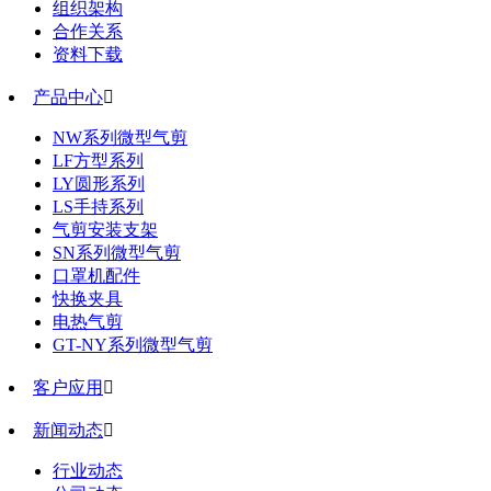
组织架构
合作关系
资料下载
产品中心

NW系列微型气剪
LF方型系列
LY圆形系列
LS手持系列
气剪安装支架
SN系列微型气剪
口罩机配件
快换夹具
电热气剪
GT-NY系列微型气剪
客户应用

新闻动态

行业动态