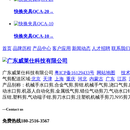
快换夹具QCA-20
→
快换夹具QCA-10
→
首页
品牌历程
产品中心
客户应用
新闻动态
人才招聘
联系我们
广东威莱仕科技有限公司
粤ICP备16129433号
网站地图
技
气剪配送区域:
北京
天津
上海
重庆
河北
内蒙古
广东
江苏
产品别称：机械手水口剪,合金气剪,剪钳,机械手气剪,浇口气剪,
动水口剪,机器人自动化剪,金属线气剪,错位气动剪刀,气动水口钳
压钳,塑料剪,气动端子钳,剪刀水口剪,注塑机机械手剪刀,N95剪
—
Contact us
免费热线
180-2516-3567