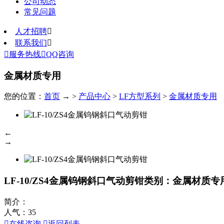
公司动态
常见问题
人才招聘

联系我们


服务热线

QQ咨询
金属材质专用
您的位置：
首页
→ >
产品中心
>
LF方型系列
>
金属材质专用
←
→
LF-10/ZS4金属钨钢斜口气动剪钳
类别：金属材质专
简介：
人气：
35

在线咨询

返回列表